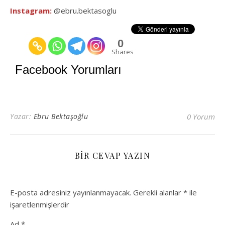
Instagram:
@ebru.bektasoglu
0
Shares
Facebook Yorumları
Yazar:
Ebru Bektaşoğlu
0 Yorum
BIR CEVAP YAZIN
E-posta adresiniz yayınlanmayacak.
Gerekli alanlar
*
ile
işaretlenmişlerdir
Ad
*