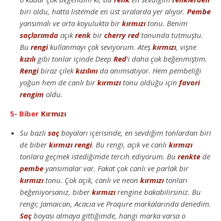
biri oldu, hatta listemde en üst sıralarda yer alıyor.
Pembe
yansımalı ve orta koyulukta bir
kırmızı
tonu. Benim
saçlarımda
açık
renk
bir
cherry
red
tonunda tutmuştu.
Bu
rengi
kullanmayı çok seviyorum. Ateş
kırmızı
, vişne
kızılı
gibi tonlar içinde Deep
Red
‘i daha çok beğenmiştim.
Rengi
biraz çilek
kızılını
da anımsatıyor. Hem pembeliği
yoğun hem de canlı bir
kırmızı
tonu olduğu için
favori
rengim
oldu.
5- Biber
Kırmızı
Su bazlı
saç
boyaları içerisinde, en sevdiğim tonlardan biri
de biber
kırmızı
rengi
. Bu rengi, açık ve canlı
kırmızı
tonlara geçmek istediğimde tercih ediyorum. Bu
renkte
de
pembe
yansımalar var. Fakat çok canlı ve parlak bir
kırmızı
tonu. Çok açık, canlı ve neon
kırmızı
tonları
beğeniyorsanız, biber
kırmızı
rengine bakabilirsiniz. Bu
rengi; Jamaican, Acacia ve Proqure markalarında denedim.
Saç
boyası almaya gittiğimde, hangi marka varsa o