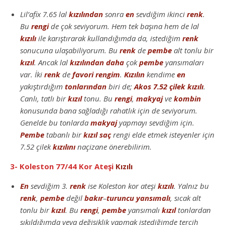
Lil’afix 7.65 lal
kızılından
sonra
en
sevdiğim ikinci
renk
.
Bu
rengi
de çok seviyorum. Hem tek başına hem de lal
kızılı
ile karıştırarak kullandığımda da, istediğim
renk
sonucuna ulaşabiliyorum. Bu
renk
de
pembe
alt tonlu bir
kızıl
. Ancak lal
kızılından
daha
çok
pembe
yansımaları
var. İki
renk
de
favori
rengim
.
Kızılın
kendime
en
yakıştırdığım
tonlarından
biri de;
Akos 7.52 çilek kızılı
.
Canlı, tatlı bir
kızıl
tonu. Bu
rengi
,
makyaj
ve
kombin
konusunda bana sağladığı rahatlık için de seviyorum.
Genelde bu tonlarda
makyaj
yapmayı sevdiğim için.
Pembe
tabanlı bir
kızıl
saç
rengi elde etmek isteyenler için
7.52 çilek
kızılını
naçizane önerebilirim.
3- Koleston 77/44 Kor Ateşi
Kızılı
En
sevdiğim 3.
renk
ise Koleston kor ateşi
kızılı
. Yalnız bu
renk
,
pembe
değil
bakır
–
turuncu yansımalı
, sıcak alt
tonlu bir
kızıl
. Bu
rengi
,
pembe
yansımalı
kızıl
tonlardan
sıkıldığımda veya değişiklik yapmak istediğimde tercih