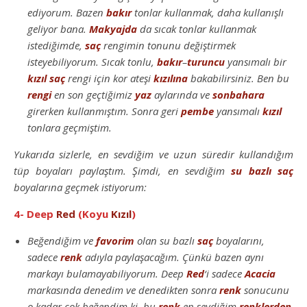
ediyorum. Bazen
bakır
tonlar kullanmak, daha kullanışlı
geliyor bana.
Makyajda
da sıcak tonlar kullanmak
istediğimde,
saç
rengimin tonunu değiştirmek
isteyebiliyorum. Sıcak tonlu,
bakır
–
turuncu
yansımalı bir
kızıl
saç
rengi için kor ateşi
kızılına
bakabilirsiniz. Ben bu
rengi
en son geçtiğimiz
yaz
aylarında ve
sonbahara
girerken kullanmıştım. Sonra geri
pembe
yansımalı
kızıl
tonlara geçmiştim.
Yukarıda sizlerle, en sevdiğim ve uzun süredir kullandığım
tüp boyaları paylaştım. Şimdi, en sevdiğim
su bazlı
saç
boyalarına geçmek istiyorum:
4- Deep
Red
(Koyu
Kızıl
)
Beğendiğim ve
favorim
olan su bazlı
saç
boyalarını,
sadece
renk
adıyla paylaşacağım. Çünkü bazen aynı
markayı bulamayabiliyorum. Deep
Red
‘i sadece
Acacia
markasında denedim ve denedikten sonra
renk
sonucunu
o kadar çok beğendim ki, bu
renk
en sevdiğim
renklerden