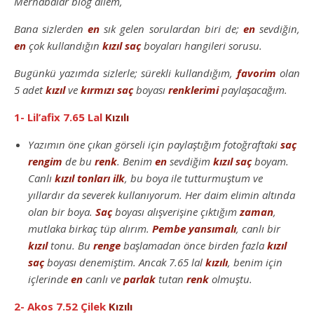
Merhabalar blog ailem,
Bana sizlerden
en
sık gelen sorulardan biri de;
en
sevdiğin,
en
çok kullandığın
kızıl saç
boyaları hangileri sorusu.
Bugünkü yazımda sizlerle; sürekli kullandığım,
favorim
olan
5 adet
kızıl
ve
kırmızı
saç
boyası
renklerimi
paylaşacağım.
1- Lil’afix 7.65 Lal
Kızılı
Yazımın öne çıkan görseli için paylaştığım fotoğraftaki
saç
rengim
de bu
renk
. Benim
en
sevdiğim
kızıl
saç
boyam.
Canlı
kızıl
tonları
ilk
, bu boya ile tutturmuştum ve
yıllardır da severek kullanıyorum. Her daim elimin altında
olan bir boya.
Saç
boyası alışverişine çıktığım
zaman
,
mutlaka birkaç tüp alırım.
Pembe yansımalı
, canlı bir
kızıl
tonu. Bu
renge
başlamadan önce birden fazla
kızıl
saç
boyası denemiştim. Ancak 7.65 lal
kızılı
, benim için
içlerinde
en
canlı ve
parlak
tutan
renk
olmuştu.
2- Akos 7.52 Çilek
Kızılı