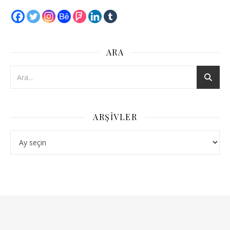
ARA
ARŞIVLER
Arşivler