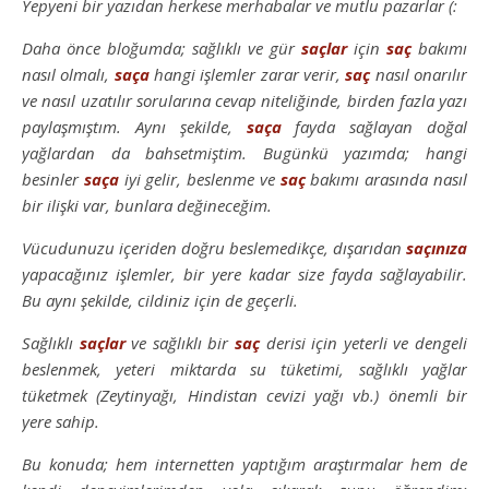
Yepyeni bir yazıdan herkese merhabalar ve mutlu pazarlar (:
Daha önce bloğumda; sağlıklı ve gür
saçlar
için
saç
bakımı
nasıl olmalı,
saça
hangi işlemler zarar verir,
saç
nasıl onarılır
ve nasıl uzatılır sorularına cevap niteliğinde, birden fazla yazı
paylaşmıştım. Aynı şekilde,
saça
fayda sağlayan doğal
yağlardan da bahsetmiştim. Bugünkü yazımda; hangi
besinler
saça
iyi gelir, beslenme ve
saç
bakımı arasında nasıl
bir ilişki var, bunlara değineceğim.
Vücudunuzu içeriden doğru beslemedikçe, dışarıdan
saçınıza
yapacağınız işlemler, bir yere kadar size fayda sağlayabilir.
Bu aynı şekilde, cildiniz için de geçerli.
Sağlıklı
saçlar
ve sağlıklı bir
saç
derisi için yeterli ve dengeli
beslenmek, yeteri miktarda su tüketimi, sağlıklı yağlar
tüketmek (Zeytinyağı, Hindistan cevizi yağı vb.) önemli bir
yere sahip.
Bu konuda; hem internetten yaptığım araştırmalar hem de