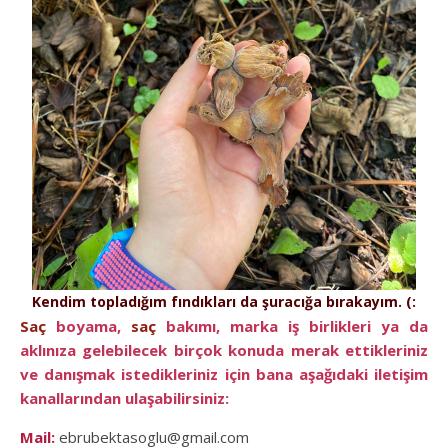
Kendim topladığım fındıkları da şuracığa bırakayım. (:
Saç
boyama,
saç
bakımı, marka iş birlikleri ya da
aklınıza gelebilecek birçok konuda merak ettikleriniz
ve danışmak istedikleriniz için bana aşağıdaki iletişim
kanallarından ulaşabilirsiniz:
Mail:
ebrubektasoglu@gmail.com