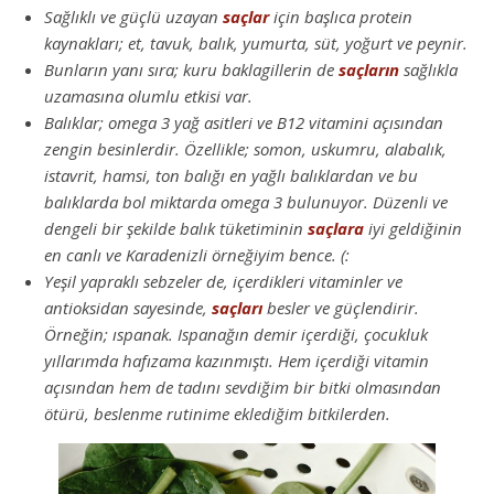
Sağlıklı ve güçlü uzayan
saçlar
için başlıca protein
kaynakları; et, tavuk, balık, yumurta, süt, yoğurt ve peynir.
Bunların yanı sıra; kuru baklagillerin de
saçların
sağlıkla
uzamasına olumlu etkisi var.
Balıklar; omega 3 yağ asitleri ve B12 vitamini açısından
zengin besinlerdir. Özellikle; somon, uskumru, alabalık,
istavrit, hamsi, ton balığı en yağlı balıklardan ve bu
balıklarda bol miktarda omega 3 bulunuyor. Düzenli ve
dengeli bir şekilde balık tüketiminin
saçlara
iyi geldiğinin
en canlı ve Karadenizli örneğiyim bence. (:
Yeşil yapraklı sebzeler de, içerdikleri vitaminler ve
antioksidan sayesinde,
saçları
besler ve güçlendirir.
Örneğin; ıspanak. Ispanağın demir içerdiği, çocukluk
yıllarımda hafızama kazınmıştı. Hem içerdiği vitamin
açısından hem de tadını sevdiğim bir bitki olmasından
ötürü, beslenme rutinime eklediğim bitkilerden.