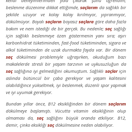
kendi deneyimlerimden yola çıkarak şunu öğrendim;
beslenme düzenime dikkat ettiğimde,
saçlarım
da sağlıklı bir
şekilde uzuyor ve kolay kolay kırılmıyor, yıpranmıyor,
dökülmüyor. Boyalı
saçların
boyasız
saçlara
göre daha fazla
bakım ve nem istediği de bir gerçek. Bu nedenle;
saç
sağlığı
için sağlıklı beslenmeye özen göstermenin yanı sıra; aşırı
karbonhidrat tüketiminden, fast-food tüketiminden, sigara ve
alkol tüketiminden de uzak durmakta fayda var. Bir dönem
saç
dökülmesi problemiyle uğraşırken, okuduğum bazı
makalelerde stresli bir yaşam tarzının ve uykusuzluğun da
saç
sağlığına iyi gelmediğini okumuştum. Sağlıklı
saçlar
için
aslında bütüncül bir çaba gerekiyor ve yaşam kalitesini
olabildiğince yükseltmek, iyi beslenmek, düzenli spor yapmak
ve iyi uyumak gerekiyor.
Bundan yıllar önce, B12 eksikliğinden bir dönem
saçlarım
dökülmeye başlamıştı. Vücutta vitamin eksikliğinin olup
olmaması da,
saç
sağlığını büyük oranda etkiliyor. B12,
demir, çinko eksikliği
saç
dökülmesine neden olabiliyor.