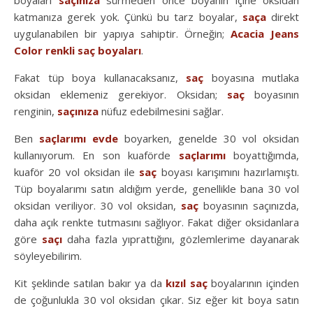
boyaları
saçınıza
sürmeden önce boyanın içine oksidan
katmanıza gerek yok. Çünkü bu tarz boyalar,
saça
direkt
uygulanabilen bir yapıya sahiptir. Örneğin;
Acacia Jeans
Color renkli saç boyaları
.
Fakat tüp boya kullanacaksanız,
saç
boyasına mutlaka
oksidan eklemeniz gerekiyor. Oksidan;
saç
boyasının
renginin,
saçınıza
nüfuz edebilmesini sağlar.
Ben
saçlarımı
evde
boyarken, genelde 30 vol oksidan
kullanıyorum. En son kuaförde
saçlarımı
boyattığımda,
kuaför 20 vol oksidan ile
saç
boyası karışımını hazırlamıştı.
Tüp boyalarımı satın aldığım yerde, genellikle bana 30 vol
oksidan veriliyor. 30 vol oksidan,
saç
boyasının saçınızda,
daha açık renkte tutmasını sağlıyor. Fakat diğer oksidanlara
göre
saçı
daha fazla yıprattığını, gözlemlerime dayanarak
söyleyebilirim.
Kit şeklinde satılan bakır ya da
kızıl
saç
boyalarının içinden
de çoğunlukla 30 vol oksidan çıkar. Siz eğer kit boya satın