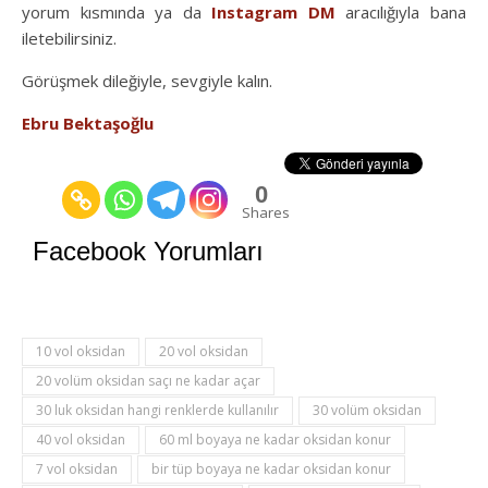
yorum kısmında ya da
Instagram DM
aracılığıyla bana
iletebilirsiniz.
Görüşmek dileğiyle, sevgiyle kalın.
Ebru Bektaşoğlu
0
Shares
Facebook Yorumları
10 vol oksidan
20 vol oksidan
20 volüm oksidan saçı ne kadar açar
30 luk oksidan hangi renklerde kullanılır
30 volüm oksidan
40 vol oksidan
60 ml boyaya ne kadar oksidan konur
7 vol oksidan
bir tüp boyaya ne kadar oksidan konur