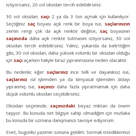
istiyorsanız, 20 vol oksidan tercih edebilirsiniz.
30 vol oksidan;
saçı
2 ya da 3 ton açmak için kullanılıyor.
Seçtiğiniz
saç
boyası açık renk bir boya ise,
saçlarınızın
zemin rengi çok da açık renkte değilse,
saç
boyasının
saçınızda
daha açık renkte tutmasını istiyorsanız, 30 vol
oksidan tercih edebilirsiniz. Yalnız, yukarıda da belirttiğim
gibi, 30 vol oksidan, daha yüksek volümlü bir oksidan olduğu
için
saçı
açarken haliyle biraz yıpranmasına neden olacaktır.
Bu nedenle; eğer
saçlarınız
ince telli ve dayanıksız ise,
saçlarınız
ısıl işlemden ya da kimyasal işlemden dolayı
yıpranmış ise,
saçınızı
daha fazla yıpratmamak için daha
düşük volümlü oksidan seçebilirsiniz.
Oksidan seçiminde;
saçınızdaki
beyaz miktarı da önem
taşıyor. Bu konuda net bilgiye sahip olmadığım için mutlaka
bu konuda bir uzmana danışmanızı tavsiye ediyorum.
Evet, bugünkü yazımın sonuna geldim. Sormak istediklerinizi