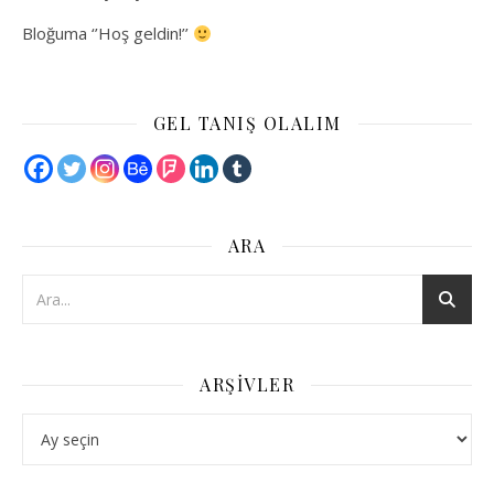
Bloğuma ‘’Hoş geldin!’’
GEL TANIŞ OLALIM
ARA
ARŞIVLER
Arşivler