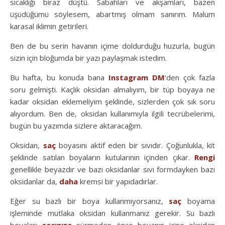
sıcaklığı biraz düştü. Sabahları ve akşamları, bazen
üşüdüğümü söylesem, abartmış olmam sanırım. Malum
karasal iklimin getirileri.
Ben de bu serin havanın içime doldurduğu huzurla, bugün
sizin için bloğumda bir yazı paylaşmak istedim.
Bu hafta, bu konuda bana
Instagram DM
‘den çok fazla
soru gelmişti. Kaçlık oksidan almalıyım, bir tüp boyaya ne
kadar oksidan eklemeliyim şeklinde, sizlerden çok sık soru
alıyordum. Ben de, oksidan kullanımıyla ilgili tecrübelerimi,
bugün bu yazımda sizlere aktaracağım.
Oksidan,
saç
boyasını aktif eden bir sıvıdır. Çoğunlukla, kit
şeklinde satılan boyaların kutularının içinden çıkar.
Rengi
genellikle beyazdır ve bazı oksidanlar sıvı formdayken bazı
oksidanlar da,
daha
kremsi bir yapıdadırlar.
Eğer su bazlı bir boya kullanmıyorsanız,
saç
boyama
işleminde mutlaka oksidan kullanmanız gerekir. Su bazlı