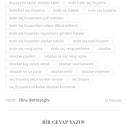
boyaya ne kadar oksidan katılır
evde bakır saç boyama
evde kızıl saç boyama
evde saç bakımı
evde saç boyama
evde saç boyamanın püf noktaları
evde saç boyanırken nelere dikkat edilmeli
evde saç boyarken kaçınmanız gereken hatalar
evde saç boyarken yapılan hatalar
evde saç nasıl boyanır
evde saç rengi açma
evde saç rengi yenileme
oksidan
oksidan çeşitleri
oksidan ile saç rengi açma
oksidan kaç volüm olmalı
oksidan nasıl kullanılır
oksidan ne işe yarar
oksidan nedir
oksidan volümleri
saç boyama sıkça sorulan sorular
saç boyası
saç boyasına ne kadar oksidan konulmalı
Yazar:
Ebru Bektaşoğlu
0 Yorum
BIR CEVAP YAZIN