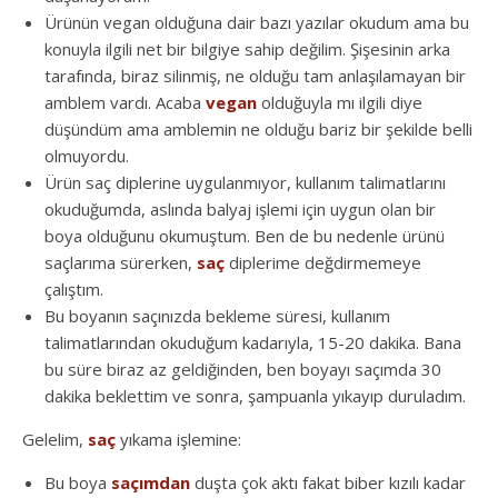
Ürünün vegan olduğuna dair bazı yazılar okudum ama bu
konuyla ilgili net bir bilgiye sahip değilim. Şişesinin arka
tarafında, biraz silinmiş, ne olduğu tam anlaşılamayan bir
amblem vardı. Acaba
vegan
olduğuyla mı ilgili diye
düşündüm ama amblemin ne olduğu bariz bir şekilde belli
olmuyordu.
Ürün saç diplerine uygulanmıyor, kullanım talimatlarını
okuduğumda, aslında balyaj işlemi için uygun olan bir
boya olduğunu okumuştum. Ben de bu nedenle ürünü
saçlarıma sürerken,
saç
diplerime değdirmemeye
çalıştım.
Bu boyanın saçınızda bekleme süresi, kullanım
talimatlarından okuduğum kadarıyla, 15-20 dakika. Bana
bu süre biraz az geldiğinden, ben boyayı saçımda 30
dakika beklettim ve sonra, şampuanla yıkayıp duruladım.
Gelelim,
saç
yıkama işlemine:
Bu boya
saçımdan
duşta çok aktı fakat biber kızılı kadar