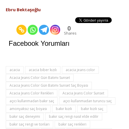
Ebru Bektaşoğlu
0
Shares
Facebook Yorumları
acacia
acacia biber kızılı
acacia jeans color
Acacia Jeans Color Gün Batımı Sunset
Acacia Jeans Color Gün Batımı Sunset Saç Boyası
Acacia Jeans Color Renkleri
Acacia Jeans Color Sunset
açıcı kullanmadan bakır saç
açıcı kullanmadan turuncu saç
amonyaksız saç boyası
bakır kızılı
bakır kızılı saç
bakır saç deneyimi
bakır saç rengi nasıl elde edilir
bakır saç rengi ve tonları
bakır saç renkleri