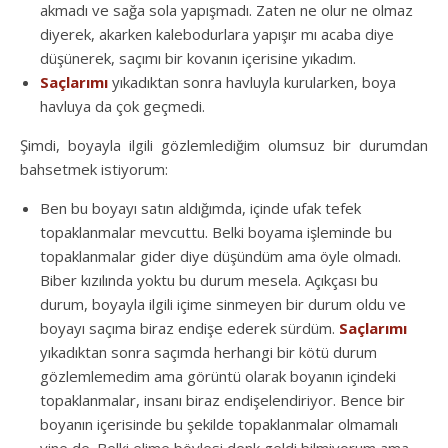
akmadı ve sağa sola yapışmadı. Zaten ne olur ne olmaz
diyerek, akarken kalebodurlara yapışır mı acaba diye
düşünerek, saçımı bir kovanın içerisine yıkadım.
Saçlarımı
yıkadıktan sonra havluyla kurularken, boya
havluya da çok geçmedi.
Şimdi, boyayla ilgili gözlemlediğim olumsuz bir durumdan
bahsetmek istiyorum:
Ben bu boyayı satın aldığımda, içinde ufak tefek
topaklanmalar mevcuttu. Belki boyama işleminde bu
topaklanmalar gider diye düşündüm ama öyle olmadı.
Biber kızılında yoktu bu durum mesela. Açıkçası bu
durum, boyayla ilgili içime sinmeyen bir durum oldu ve
boyayı saçıma biraz endişe ederek sürdüm.
Saçlarımı
yıkadıktan sonra saçımda herhangi bir kötü durum
gözlemlemedim ama görüntü olarak boyanın içindeki
topaklanmalar, insanı biraz endişelendiriyor. Bence bir
boyanın içerisinde bu şekilde topaklanmalar olmamalı
yine de. Belki elime böylesi denk geldi bilmiyorum ama