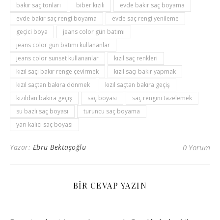
bakır saç tonları
biber kızılı
evde bakır saç boyama
evde bakır saç rengi boyama
evde saç rengi yenileme
geçici boya
jeans color gün batımı
jeans color gün batımı kullananlar
jeans color sunset kullananlar
kızıl saç renkleri
kızıl saçı bakır renge çevirmek
kızıl saçı bakır yapmak
kızıl saçtan bakıra dönmek
kızıl saçtan bakıra geçiş
kızıldan bakıra geçiş
saç boyası
saç rengini tazelemek
su bazlı saç boyası
turuncu saç boyama
yarı kalıcı saç boyası
Yazar:
Ebru Bektaşoğlu
0 Yorum
BIR CEVAP YAZIN