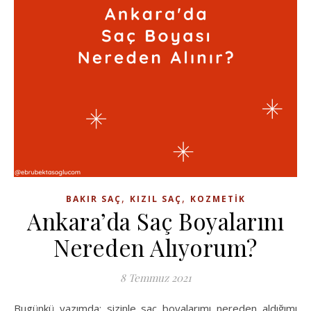
,
,
BAKIR SAÇ
KIZIL SAÇ
KOZMETIK
Ankara’da Saç Boyalarını
Nereden Alıyorum?
8 Temmuz 2021
Bugünkü yazımda; sizinle saç boyalarımı nereden aldığımı