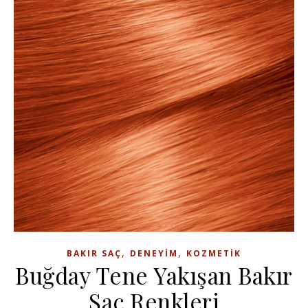
,
,
BAKIR SAÇ
DENEYIM
KOZMETIK
Buğday Tene Yakışan Bakır
Saç Renkleri