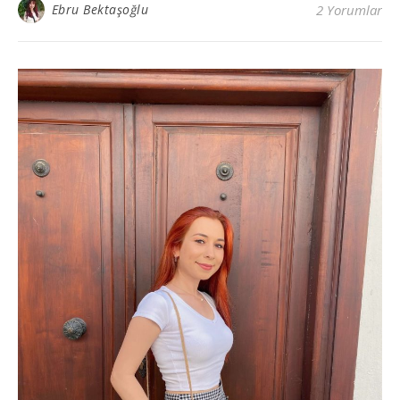
Ebru Bektaşoğlu
2 Yorumlar