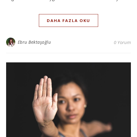
DAHA FAZLA OKU
Ebru Bektaşoğlu
0 Yorum