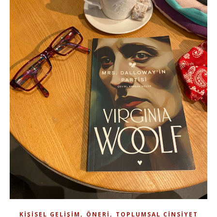
,
,
KIŞISEL GELIŞIM
ÖNERI
TOPLUMSAL CINSIYET