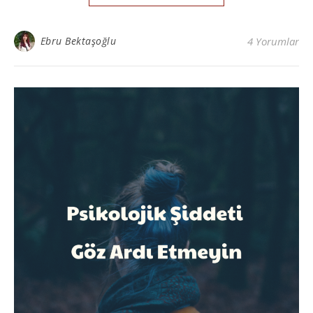
Ebru Bektaşoğlu
4 Yorumlar