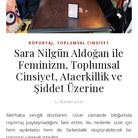
,
RÖPORTAJ
TOPLUMSAL CINSIYET
Sara Nilgün Aldoğan ile
Feminizm, Toplumsal
Cinsiyet, Ataerkillik ve
Şiddet Üzerine
13 Kasım 2020
Merhaba sevgili dostlarım. Uzun zamandır bloğumda
röportaj paylaşmadığımı fark ettim. Bu nedenle sizin için
hem aydınlatıcı hem de farkındalık oluşturabilecek bir
röportaj yapmak istedim.