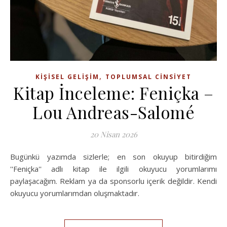
,
KIŞISEL GELIŞIM
TOPLUMSAL CINSIYET
Kitap İnceleme: Feniçka –
Lou Andreas-Salomé
20 Nisan 2026
Bugünkü yazımda sizlerle; en son okuyup bitirdiğim
''Feniçka'' adlı kitap ile ilgili okuyucu yorumlarımı
paylaşacağım. Reklam ya da sponsorlu içerik değildir. Kendi
okuyucu yorumlarımdan oluşmaktadır.