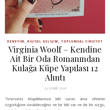
,
,
DENEYIM
KIŞISEL GELIŞIM
TOPLUMSAL CINSIYET
Virginia Woolf – Kendine
Ait Bir Oda Romanından
Kulağa Küpe Yapılası 12
Alıntı
24 Aralık 2019
"İsterseniz kitaplıklarınıza kilit vurun; ama zihnimin
özgürlüğüne vurabileceğiniz ne bir kilit var ne de bir sürgü,