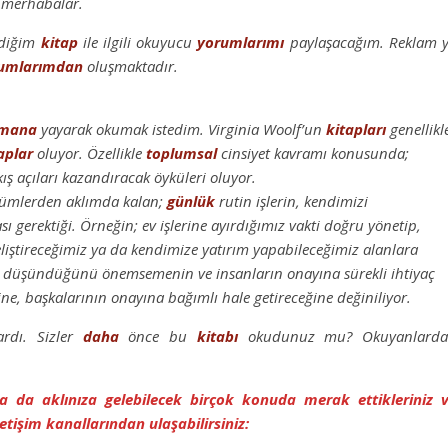
 merhabalar.
rdiğim
kitap
ile ilgili okuyucu
yorumlarımı
paylaşacağım. Reklam 
umlarımdan
oluşmaktadır.
mana
yayarak okumak istedim. Virginia Woolf’un
kitapları
genellikl
aplar
oluyor. Özellikle
toplumsal
cinsiyet kavramı konusunda;
ış açıları kazandıracak öyküleri oluyor.
ümlerden aklımda kalan;
günlük
rutin işlerin, kendimizi
 gerektiği. Örneğin; ev işlerine ayırdığımız vakti doğru yönetip,
iştireceğimiz ya da kendimize yatırım yapabileceğimiz alanlara
 ne düşündüğünü önemsemenin ve insanların onayına sürekli ihtiyaç
ne, başkalarının onayına bağımlı hale getireceğine değiniliyor.
rdı. Sizler
daha
önce bu
kitabı
okudunuz mu? Okuyanlard
 ya da aklınıza gelebilecek birçok konuda merak ettikleriniz 
etişim kanallarından ulaşabilirsiniz: