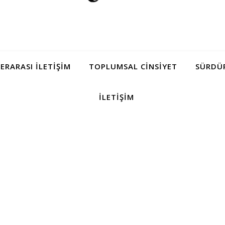
LERARASI İLETIŞIM
TOPLUMSAL CINSIYET
SÜRDÜR
İLETIŞIM