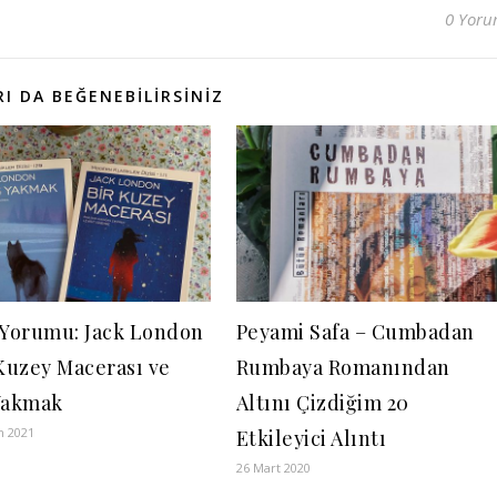
0 Yor
I DA BEĞENEBILIRSINIZ
 Yorumu: Jack London
Peyami Safa – Cumbadan
 Kuzey Macerası ve
Rumbaya Romanından
Yakmak
Altını Çizdiğim 20
n 2021
Etkileyici Alıntı
26 Mart 2020