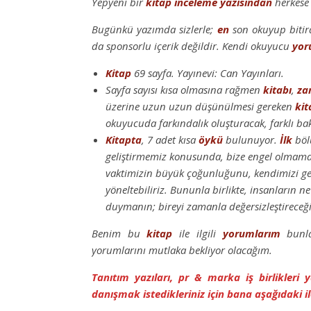
Yepyeni bir
kitap inceleme
yazısından
herkese
Bugünkü yazımda sizlerle;
en
son okuyup biti
da sponsorlu içerik değildir. Kendi okuyucu
yor
Kitap
69 sayfa. Yayınevi: Can Yayınları.
Sayfa sayısı kısa olmasına rağmen
kitabı
,
za
üzerine uzun uzun düşünülmesi gereken
kit
okuyucuda farkındalık oluşturacak, farklı bak
Kitapta
, 7 adet kısa
öykü
bulunuyor.
İlk
böl
geliştirmemiz konusunda, bize engel olmaması
vaktimizin büyük çoğunluğunu, kendimizi gel
yöneltebiliriz. Bununla birlikte, insanların
duymanın; bireyi zamanla değersizleştireceği
Benim bu
kitap
ile ilgili
yorumlarım
bunla
yorumlarını mutlaka bekliyor olacağım.
Tanıtım yazıları, pr & marka iş birlikleri
danışmak istedikleriniz için bana aşağıdaki il