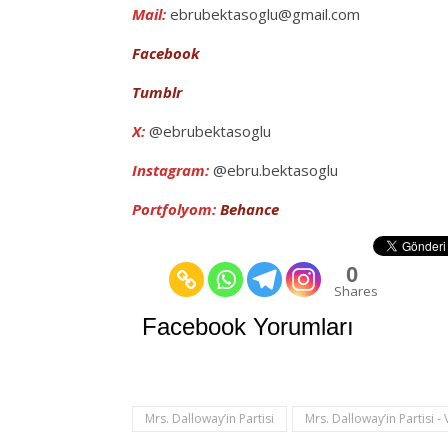
Mail:
ebrubektasoglu@gmail.com
Facebook
Tumblr
X:
@ebrubektasoglu
Instagram:
@ebru.bektasoglu
Portfolyom:
Behance
0
Shares
Facebook Yorumları
Mrs. Dalloway’in Partisi
Mrs. Dalloway’in Partisi -