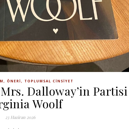
,
,
IM
ÖNERI
TOPLUMSAL CINSIYET
Mrs. Dalloway’in Partisi
rginia Woolf
23 Haziran 2026