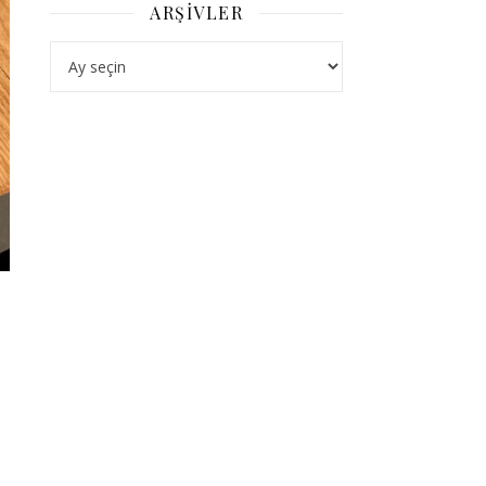
ARŞIVLER
Arşivler