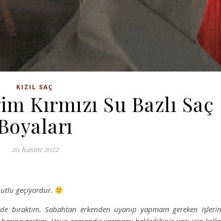
KIZIL SAÇ
im Kırmızı Su Bazlı Saç
Boyaları
20 Kasım 2022
mutlu geçiyordur.
eride bıraktım. Sabahtan erkenden uyanıp yapmam gereken işleri