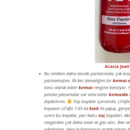
Acacia Jean
Bu renkten daha önceki yazılarımda, çok kısa 
yazmamıştım. İlk kez denediğim bir
kırmızı
tonu olarak biber
kırmızı
rengine benziyor. 
pembe yansımalar var ama biber
kırmızıda
o
diyebilirim.
Tüp boyalar içerisinde, Lil’afix
boyasını Lil’afix 7.65 lal
kızılı
ile yapıp, geriy
üzere bu boyalar, yarı kalıcı
saç
boyaları. Ak
renginden çok daha neon ve göz alıcı. Ben s
yakaladım. Hem kullanımının pratik olması h