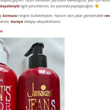
başına geçtim. Uzun zamandır yazmamı beklediğiniz yazı için kolla
boyalarıyla
ilgili yorumlarımı, bu yazımda paylaşacağım.
eş
kırmızısı
rengini kullanmıştım. Yazının öne çıkan görselindeki
re
mlarımı,
buraya
tıklayıp okuyabilirsiniz.
on