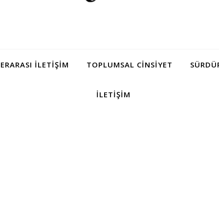
LERARASI İLETIŞIM
TOPLUMSAL CINSIYET
SÜRDÜR
İLETIŞIM