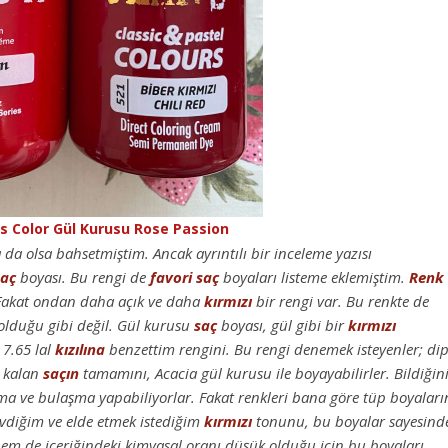
’s Color Gül Kurusu Rose Passion
da olsa bahsetmiştim. Ancak ayrıntılı bir inceleme yazısı
saç
boyası. Bu rengi de
favori
saç
boyaları listeme eklemiştim.
Renk
Fakat ondan daha açık ve daha
kırmızı
bir rengi var. Bu renkte de
lduğu gibi değil. Gül kurusu
saç
boyası, gül gibi bir
kırmızı
 7.65 lal
kızılına
benzettim rengini. Bu rengi denemek isteyenler; di
e kalan
saçın
tamamını, Acacia gül kurusu ile boyayabilirler. Bildiğin
ma ve bulaşma yapabiliyorlar. Fakat renkleri bana göre tüp boyaları
evdiğim ve elde etmek istediğim
kırmızı
tonunu, bu boyalar sayesind
em de içeriğindeki kimyasal oranı düşük olduğu için bu boyaları