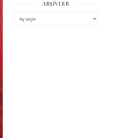
ARŞIVLER
Arşivler