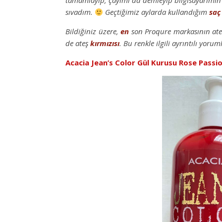
tamamlayıp, çayımı da demleyip bilgisayarımın 
sıvadım.
Geçtiğimiz aylarda kullandığım
saç
Bildiğiniz üzere,
en
son Proqure markasının at
de ateş
kırmızısı
. Bu renkle ilgili ayrıntılı yoru
Acacia Jean’s Color Gül Kurusu Rose Passi