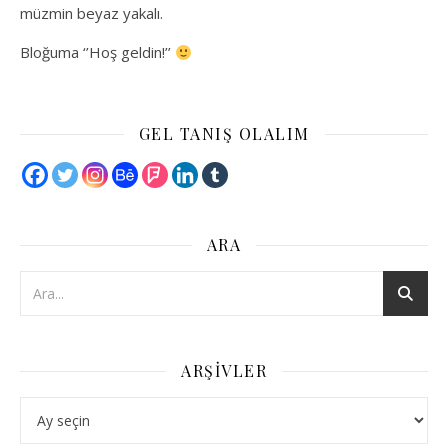
müzmin beyaz yakalı.
Bloğuma ‘’Hoş geldin!’’
GEL TANIŞ OLALIM
ARA
ARŞIVLER
Arşivler