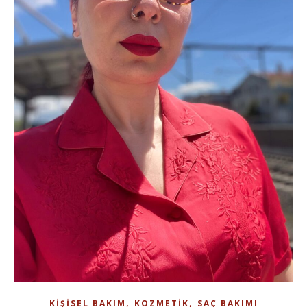
,
,
KIŞISEL BAKIM
KOZMETIK
SAÇ BAKIMI