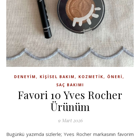
,
,
,
,
DENEYIM
KIŞISEL BAKIM
KOZMETIK
ÖNERI
SAÇ BAKIMI
Favori 10 Yves Rocher
Ürünüm
9 Mart 2026
Bugünkü yazımda sizlerle; Yves Rocher markasının favorim