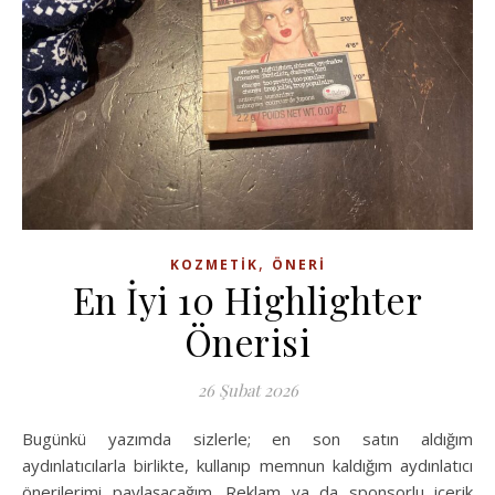
,
KOZMETIK
ÖNERI
En İyi 10 Highlighter
Önerisi
26 Şubat 2026
Bugünkü yazımda sizlerle; en son satın aldığım
aydınlatıcılarla birlikte, kullanıp memnun kaldığım aydınlatıcı
önerilerimi paylaşacağım. Reklam ya da sponsorlu içerik