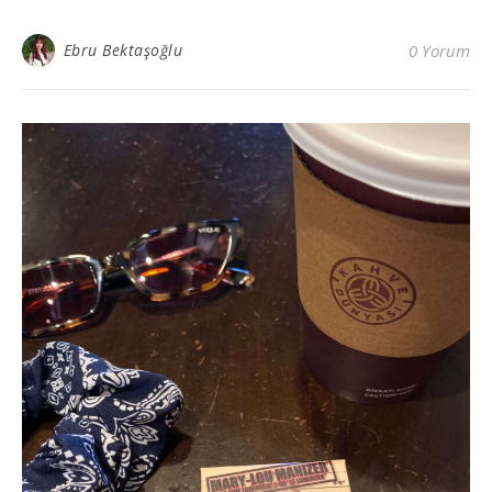
Ebru Bektaşoğlu
0 Yorum