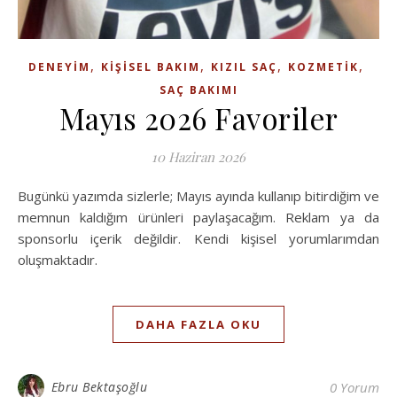
,
,
,
,
DENEYIM
KIŞISEL BAKIM
KIZIL SAÇ
KOZMETIK
SAÇ BAKIMI
Mayıs 2026 Favoriler
10 Haziran 2026
Bugünkü yazımda sizlerle; Mayıs ayında kullanıp bitirdiğim ve
memnun kaldığım ürünleri paylaşacağım. Reklam ya da
sponsorlu içerik değildir. Kendi kişisel yorumlarımdan
oluşmaktadır.
DAHA FAZLA OKU
Ebru Bektaşoğlu
0 Yorum