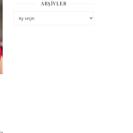
ARŞIVLER
Arşivler
da