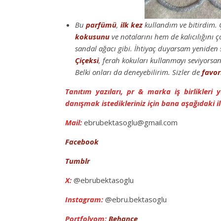
Bu
parfümü
,
ilk kez
kullandım ve bitirdim.
kokusunu
ve notalarını hem de kalıcılığını
sandal ağacı gibi. İhtiyaç duyarsam yeniden 
Çiçeksi
, ferah kokuları kullanmayı seviyorsa
Belki onları da deneyebilirim. Sizler de
favor
Tanıtım yazıları, pr & marka iş birlikleri
danışmak istedikleriniz için bana aşağıdaki il
Mail:
ebrubektasoglu@gmail.com
Facebook
Tumblr
X:
@ebrubektasoglu
Instagram:
@ebru.bektasoglu
Portfolyom:
Behance