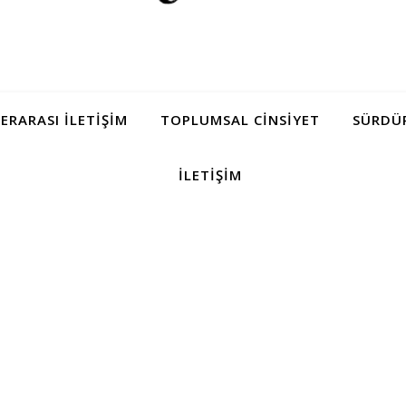
LERARASI İLETIŞIM
TOPLUMSAL CINSIYET
SÜRDÜR
İLETIŞIM