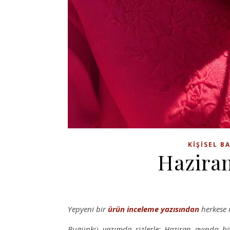
KIŞISEL B
Haziran
Yepyeni bir
ürün inceleme
yazısından
herkese 
Bugünkü yazımda sizlerle; Haziran ayında bi