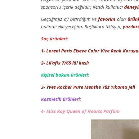
sponsorlu içerik değildir. Kendi kullanıcı
deney
Geçtiğimiz ay bitirdiğim ve
favorim
olan
ürünl
halinde ekleyeceğim. Başlıklara tıklayıp,
yazılar
Saç ürünleri:
1- Loreal Paris Elseve Color Vive Renk Koru
2- Lil’afix 7/65 lâl kızılı
Kişisel bakım ürünleri:
3- Yves Rocher Pure Menthe Yüz Yıkama Jeli
Kozmetik ürünleri:
4- Miss Kay Queen of Hearts Parfüm