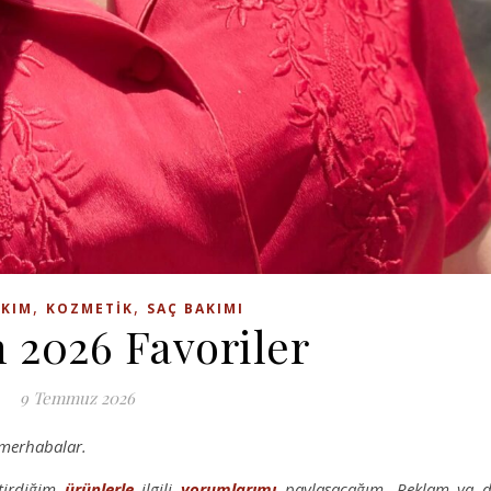
,
,
AKIM
KOZMETIK
SAÇ BAKIMI
 2026 Favoriler
9 Temmuz 2026
merhabalar.
tirdiğim
ürünlerle
ilgili
yorumlarımı
paylaşacağım. Reklam ya 