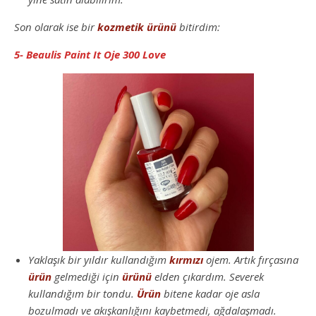
Son olarak ise bir
kozmetik
ürünü
bitirdim:
5- Beaulis Paint It Oje 300 Love
Yaklaşık bir yıldır kullandığım
kırmızı
ojem. Artık fırçasına
ürün
gelmediği için
ürünü
elden çıkardım. Severek
kullandığım bir tondu.
Ürün
bitene kadar oje asla
bozulmadı ve akışkanlığını kaybetmedi, ağdalaşmadı.