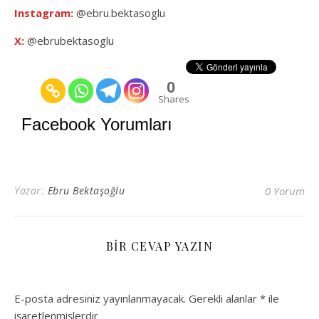
Instagram:
@ebru.bektasoglu
X:
@ebrubektasoglu
0
Shares
Facebook Yorumları
Yazar:
Ebru Bektaşoğlu
0 Yorum
BIR CEVAP YAZIN
E-posta adresiniz yayınlanmayacak.
Gerekli alanlar
*
ile
işaretlenmişlerdir