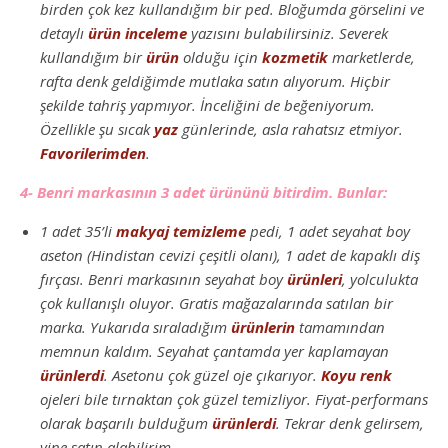
birden çok kez kullandığım bir ped. Bloğumda görselini ve
detaylı
ürün inceleme
yazısını bulabilirsiniz. Severek
kullandığım bir
ürün
olduğu için
kozmetik
marketlerde,
rafta denk geldiğimde mutlaka satın alıyorum. Hiçbir
şekilde tahriş yapmıyor. İnceliğini de beğeniyorum.
Özellikle şu sıcak
yaz
günlerinde, asla rahatsız etmiyor.
Favorilerimden
.
4- Benri markasının 3 adet ürününü bitirdim. Bunlar:
1 adet 35’li
makyaj
temizleme
pedi, 1 adet seyahat boy
aseton (Hindistan cevizi çeşitli olanı), 1 adet de kapaklı diş
fırçası. Benri markasının seyahat boy
ürünleri
, yolculukta
çok kullanışlı oluyor. Gratis mağazalarında satılan bir
marka. Yukarıda sıraladığım
ürünlerin
tamamından
memnun kaldım. Seyahat çantamda yer kaplamayan
ürünlerdi
. Asetonu çok güzel oje çıkarıyor.
Koyu
renk
ojeleri bile tırnaktan çok güzel temizliyor. Fiyat-performans
olarak başarılı bulduğum
ürünlerdi
. Tekrar denk gelirsem,
yine satın alabilirim.