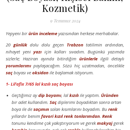
Kozmetik)
9 Temmuz 2024
Yepyeni bir
ürün inceleme
yazısından herkese merhabalar.
20
günlük
dolu dolu geçen
Trabzon
tatilimin ardından,
nihayet yeni
yazı
için kolları sıvadım. Bugünkü yazımda
sizlerle; Haziran ayında bitirdiğim
ürünlerle
ilgili detaylı
yorumlarımı
paylaşacağım. Sözü hiç uzatmadan, öncelikle
saç
boyası ve
oksidan
ile başlamak istiyorum.
1- Lil’afix 7/65 lal kızılı saç boyası
Geçtiğimiz ay
dip boyamı
, lal
kızılı
ile yaptım.
Üründen
bir adet kullandım.
Saç
diplerimi boyadıktan sonra artan
boya ile de
saçımın
solan kısımlarını boyadım. Bu
renk
yıllardır benim
favori
kızıl
renk
tonlarımdan
.
Renk
tonunu kendime çok yakıştırıyorum ve gerek
makyaj
gerek
kombin
konusunda, pek çok
renkle
kullanabileceğim bir