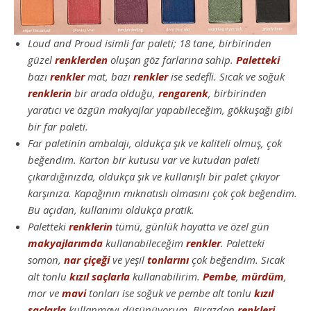
Loud and Proud isimli far paleti; 18 tane, birbirinden
güzel
renklerden
oluşan göz farlarına sahip.
Paletteki
bazı
renkler
mat, bazı
renkler
ise sedefli. Sıcak ve soğuk
renklerin
bir arada olduğu,
rengarenk
, birbirinden
yaratıcı ve özgün makyajlar yapabileceğim, gökkuşağı gibi
bir far paleti.
Far paletinin ambalajı, oldukça şık ve kaliteli olmuş, çok
beğendim. Karton bir kutusu var ve kutudan paleti
çıkardığınızda, oldukça şık ve kullanışlı bir palet çıkıyor
karşınıza. Kapağının mıknatıslı olmasını çok çok beğendim.
Bu açıdan, kullanımı oldukça pratik.
Paletteki
renklerin
tümü, günlük hayatta ve özel gün
makyajlarımda
kullanabileceğim
renkler
. Paletteki
somon,
nar çiçeği
ve yeşil
tonlarını
çok beğendim. Sıcak
alt tonlu
kızıl
saçlarla
kullanabilirim.
Pembe
,
mürdüm
,
mor ve
mavi
tonları ise soğuk ve pembe alt tonlu
kızıl
saçlarla
kullanmayı düşünüyorum. Birazdan
renkleri