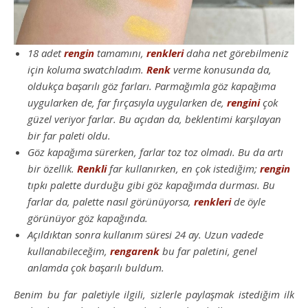
18 adet
rengin
tamamını,
renkleri
daha net görebilmeniz
için koluma swatchladım.
Renk
verme konusunda da,
oldukça başarılı göz farları. Parmağımla göz kapağıma
uygularken de, far fırçasıyla uygularken de,
rengini
çok
güzel veriyor farlar. Bu açıdan da, beklentimi karşılayan
bir far paleti oldu.
Göz kapağıma sürerken, farlar toz toz olmadı. Bu da artı
bir özellik.
Renkli
far kullanırken, en çok istediğim;
rengin
tıpkı palette durduğu gibi göz kapağımda durması. Bu
farlar da, palette nasıl görünüyorsa,
renkleri
de öyle
görünüyor göz kapağında.
Açıldıktan sonra kullanım süresi 24 ay. Uzun vadede
kullanabileceğim,
rengarenk
bu far paletini, genel
anlamda çok başarılı buldum.
Benim bu far paletiyle ilgili, sizlerle paylaşmak istediğim ilk