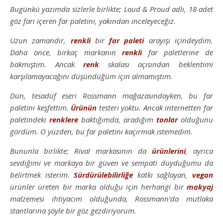
Bugünkü yazımda sizlerle birlikte; Loud & Proud adlı, 18 adet
göz farı içeren far paletini, yakından inceleyeceğiz.
Uzun zamandır,
renkli
bir
far paleti
arayışı içindeydim.
Daha önce, birkaç markanın
renkli
far paletlerine de
bakmıştım. Ancak
renk
skalası açısından beklentimi
karşılamayacağını düşündüğüm için almamıştım.
Dün, tesadüf eseri Rossmann mağazasındayken, bu far
paletini keşfettim.
Ürünün
testerı yoktu. Ancak internetten far
paletindeki
renklere
baktığımda, aradığım
tonlar
olduğunu
gördüm. O yüzden, bu far paletini kaçırmak istemedim.
Bununla birlikte; Rival markasının da
ürünlerini
, ayrıca
sevdiğimi ve markaya bir güven ve sempati duyduğumu da
belirtmek isterim.
Sürdürülebilirliğe
katkı sağlayan,
vegan
ürünler üreten bir marka olduğu için herhangi bir
makyaj
malzemesi ihtiyacım olduğunda, Rossmann’da mutlaka
stantlarına şöyle bir göz gezdiriyorum.