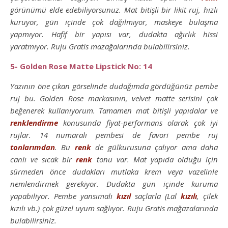
görünümü elde edebiliyorsunuz. Mat bitişli bir likit ruj, hızlı
kuruyor, gün içinde çok dağılmıyor, maskeye bulaşma
yapmıyor. Hafif bir yapısı var, dudakta ağırlık hissi
yaratmıyor. Ruju Gratis mazağalarında bulabilirsiniz.
5- Golden Rose Matte Lipstick No: 14
Yazının öne çıkan görselinde dudağımda gördüğünüz pembe
ruj bu. Golden Rose markasının, velvet matte serisini çok
beğenerek kullanıyorum. Tamamen mat bitişli yapıdalar ve
renklendirme
konusunda fiyat-performans olarak çok iyi
rujlar. 14 numaralı pembesi de favori pembe ruj
tonlarımdan
. Bu
renk
de gülkurusuna çalıyor ama daha
canlı ve sıcak bir
renk
tonu var. Mat yapıda olduğu için
sürmeden önce dudakları mutlaka krem veya vazelinle
nemlendirmek gerekiyor. Dudakta gün içinde kuruma
yapabiliyor. Pembe yansımalı
kızıl
saçlarla (Lal
kızılı
, çilek
kızılı vb.) çok güzel uyum sağlıyor. Ruju Gratis mağazalarında
bulabilirsiniz.