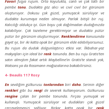
Favori
fuşya rujum. Orta koyulukta, canlı ve çok tatlı bir
pembe
tonu
. Dudakta göz alıcı ve cıvıl cıvıl bir görünüm
oluşturuyor. Dokusu çok güzel, yumuşacık sürülüyor ve
dudakta kurumaya neden olmuyor. Parlak bitişli bir ruj.
Kalıcılığı oldukça iyi. Gün boyu çok dağılmadan dudağınızda
kalabiliyor. Çok tazeleme gerektirmiyor ve dudakta pütür
pütür bir görünüm oluşturmuyor.
Renklendirme
konusunda
gayet iyi, bir iki katta opak bir görünüm elde edebiliyorsunuz.
Bu rujun da dudak dolgunlaştırıcı etkisi var. İlkbahar-yaz
makyajları için ideal bir
renk
tonunda. Ben bu ruju Gratis’ten
satın almıştım fakat artık Maybelline’in Gratis’te standı yok,
Watsons ya da Rossmann mağazalarına bakabilirsiniz.
4- Beaulis 117 Rosy
En
sevdiğim gülkurusu
tonlarından
biri
daha
. Serinin diğer
renkleri
gibi bu
rengi
de severek kullanıyorum. Gülkurusu
rengine
çalan bir pembe tonunda. Fırçası yumuşak ve
kullanışlı. Yumuşacık sürülüyor ve dudakları çok güzel
çerçevelemenizi sağlıyor. Birkaç katta opak bir
renk