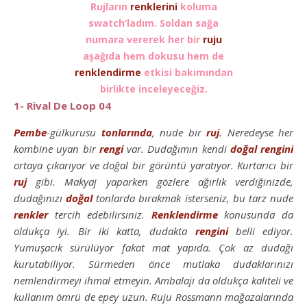
Rujların
renklerini
koluma
swatch’ladım. Soldan sağa
numara vererek her bir
ruju
aşağıda hem dokusu hem de
renklendirme
etkisi bakımından
birlikte inceleyeceğiz.
1- Rival De Loop 04
Pembe
-gülkurusu
tonlarında
, nude bir
ruj
. Neredeyse her
kombine uyan bir
rengi
var. Dudağımın kendi
doğal
rengini
ortaya çıkarıyor ve doğal bir görüntü yaratıyor. Kurtarıcı bir
ruj
gibi. Makyaj yaparken gözlere ağırlık verdiğinizde,
dudağınızı
doğal
tonlarda bırakmak isterseniz, bu tarz nude
renkler
tercih edebilirsiniz.
Renklendirme
konusunda da
oldukça iyi. Bir iki katta, dudakta
rengini
belli ediyor.
Yumuşacık sürülüyor fakat mat yapıda. Çok az dudağı
kurutabiliyor. Sürmeden önce mutlaka dudaklarınızı
nemlendirmeyi ihmal etmeyin. Ambalajı da oldukça kaliteli ve
kullanım ömrü de epey uzun. Ruju Rossmann mağazalarında