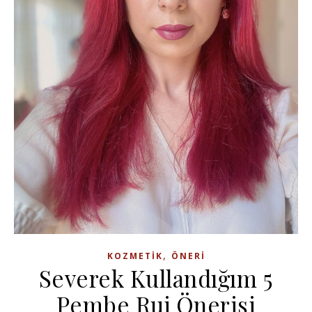
,
KOZMETIK
ÖNERI
Severek Kullandığım 5
Pembe Ruj Önerisi