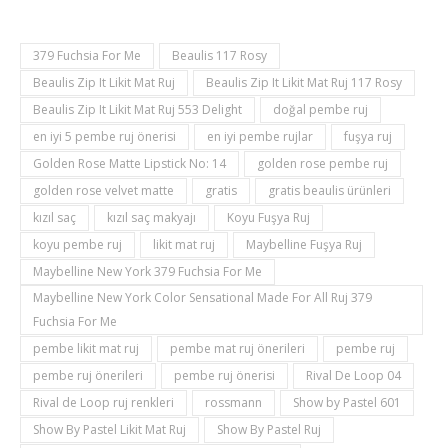
379 Fuchsia For Me
Beaulis 117 Rosy
Beaulis Zip It Likit Mat Ruj
Beaulis Zip It Likit Mat Ruj 117 Rosy
Beaulis Zip It Likit Mat Ruj 553 Delight
doğal pembe ruj
en iyi 5 pembe ruj önerisi
en iyi pembe rujlar
fuşya ruj
Golden Rose Matte Lipstick No: 14
golden rose pembe ruj
golden rose velvet matte
gratis
gratis beaulis ürünleri
kızıl saç
kızıl saç makyajı
Koyu Fuşya Ruj
koyu pembe ruj
likit mat ruj
Maybelline Fuşya Ruj
Maybelline New York 379 Fuchsia For Me
Maybelline New York Color Sensational Made For All Ruj 379
Fuchsia For Me
pembe likit mat ruj
pembe mat ruj önerileri
pembe ruj
pembe ruj önerileri
pembe ruj önerisi
Rival De Loop 04
Rival de Loop ruj renkleri
rossmann
Show by Pastel 601
Show By Pastel Likit Mat Ruj
Show By Pastel Ruj