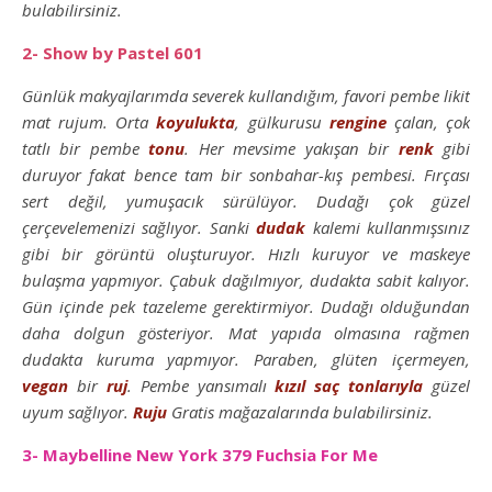
bulabilirsiniz.
2- Show by Pastel 601
Günlük makyajlarımda severek kullandığım, favori pembe likit
mat rujum. Orta
koyulukta
, gülkurusu
rengine
çalan, çok
tatlı bir pembe
tonu
. Her mevsime yakışan bir
renk
gibi
duruyor fakat bence tam bir sonbahar-kış pembesi. Fırçası
sert değil, yumuşacık sürülüyor. Dudağı çok güzel
çerçevelemenizi sağlıyor. Sanki
dudak
kalemi kullanmışsınız
gibi bir görüntü oluşturuyor. Hızlı kuruyor ve maskeye
bulaşma yapmıyor. Çabuk dağılmıyor, dudakta sabit kalıyor.
Gün içinde pek tazeleme gerektirmiyor. Dudağı olduğundan
daha dolgun gösteriyor. Mat yapıda olmasına rağmen
dudakta kuruma yapmıyor. Paraben, glüten içermeyen,
vegan
bir
ruj
. Pembe yansımalı
kızıl saç
tonlarıyla
güzel
uyum sağlıyor.
Ruju
Gratis mağazalarında bulabilirsiniz.
3- Maybelline New York 379 Fuchsia For Me