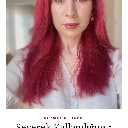
,
KOZMETIK
ÖNERI
Severek Kullandığım 5