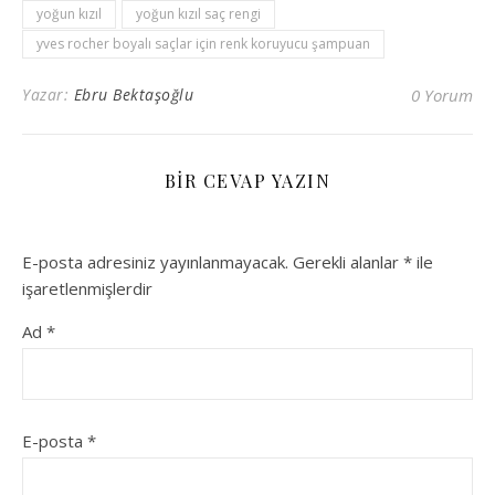
yoğun kızıl
yoğun kızıl saç rengi
yves rocher boyalı saçlar için renk koruyucu şampuan
Yazar:
Ebru Bektaşoğlu
0 Yorum
BIR CEVAP YAZIN
E-posta adresiniz yayınlanmayacak.
Gerekli alanlar
*
ile
işaretlenmişlerdir
Ad
*
E-posta
*