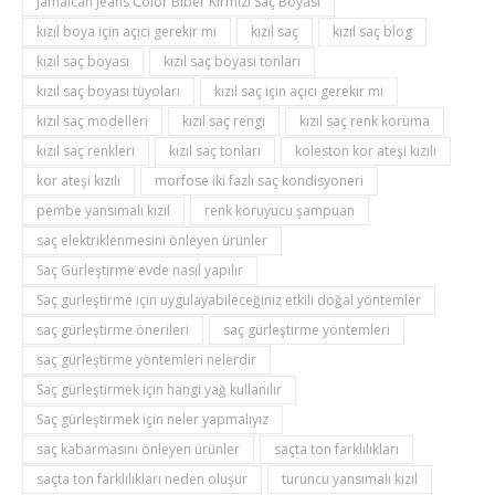
Jamaican Jeans Color Biber Kırmızı Saç Boyası
kızıl boya için açıcı gerekir mi
kızıl saç
kızıl saç blog
kızıl saç boyası
kızıl saç boyası tonları
kızıl saç boyası tüyoları
kızıl saç için açıcı gerekir mi
kızıl saç modelleri
kızıl saç rengi
kızıl saç renk koruma
kızıl saç renkleri
kızıl saç tonları
koleston kor ateşi kızılı
kor ateşi kızılı
morfose iki fazlı saç kondisyoneri
pembe yansımalı kızıl
renk koruyucu şampuan
saç elektriklenmesini önleyen ürünler
Saç Gürleştirme evde nasıl yapılır
Saç gürleştirme için uygulayabileceğiniz etkili doğal yöntemler
saç gürleştirme önerileri
saç gürleştirme yöntemleri
saç gürleştirme yöntemleri nelerdir
Saç gürleştirmek için hangi yağ kullanılır
Saç gürleştirmek için neler yapmalıyız
saç kabarmasını önleyen ürünler
saçta ton farklılıkları
saçta ton farklılıkları neden oluşur
turuncu yansımalı kızıl