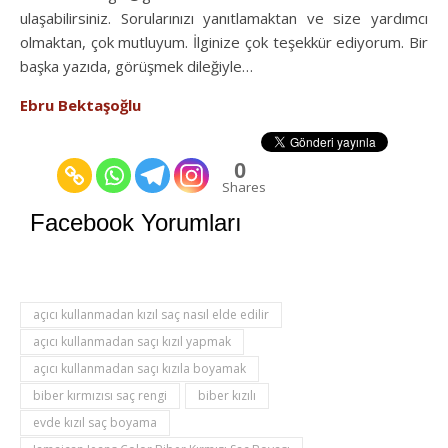
ulaşabilirsiniz. Sorularınızı yanıtlamaktan ve size yardımcı
olmaktan, çok mutluyum. İlginize çok teşekkür ediyorum. Bir
başka yazıda, görüşmek dileğiyle…
Ebru Bektaşoğlu
0
Shares
Facebook Yorumları
açıcı kullanmadan kızıl saç nasıl elde edilir
açıcı kullanmadan saçı kızıl yapmak
açıcı kullanmadan saçı kızıla boyamak
biber kırmızısı saç rengi
biber kızılı
evde kızıl saç boyama