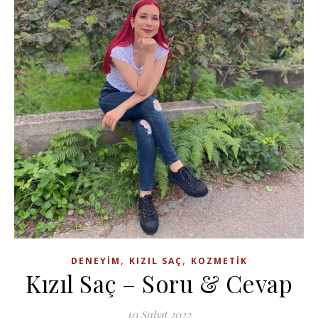
,
,
DENEYIM
KIZIL SAÇ
KOZMETIK
Kızıl Saç – Soru & Cevap
10 Şubat 2022