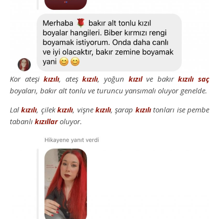
Kor ateşi
kızılı
, ateş
kızılı
, yoğun
kızıl
ve bakır
kızılı
saç
boyaları, bakır alt tonlu ve turuncu yansımalı oluyor genelde.
Lal
kızılı
, çilek
kızılı
, vişne
kızılı
, şarap
kızılı
tonları ise pembe
tabanlı
kızıllar
oluyor.