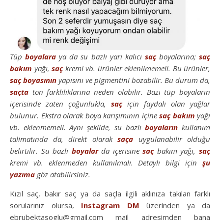
Tüp
boyalara
ya da su bazlı yarı kalıcı
saç
boyalarına;
saç
bakım
yağı,
saç
kremi vb. ürünler eklenilmemeli. Bu ürünler,
saç
boyasının
yapısını ve pigmentini bozabilir. Bu durum da,
saçta
ton farklılıklarına neden olabilir. Bazı tüp boyaların
içerisinde zaten çoğunlukla,
saç
için faydalı olan yağlar
bulunur. Ekstra olarak boya karışımının içine
saç
bakım
yağı
vb. eklenmemeli. Aynı şekilde, su bazlı
boyaların
kullanım
talimatında da, direkt olarak
saça
uygulanabilir olduğu
belirtilir. Su bazlı
boyalar
da içerisine
saç
bakım yağı,
saç
kremi vb. eklenmeden kullanılmalı. Detaylı bilgi için
şu
yazıma
göz atabilirsiniz.
Kızıl saç, bakır saç ya da saçla ilgili aklınıza takılan farklı
sorularınız olursa,
Instagram DM
üzerinden ya da
ebrubektasoglu@gmail.com mail adresimden bana