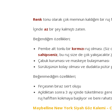
Renk
tonu olarak çok memnun kaldığım bir ruj f
İçinde
az
bir şey kalmıştı zaten.
Beğendiğim özellikleri;
Pembe alt tonlu bir
kırmızı
ruj olması. (Siz
sahipseniz
, bu ruj size de çok yakışacaktır
Çabuk kuruması ve maskeye bulaşmaması
Sürülüşünün kolay olması ve dudakta pütü
Beğenmediğim özellikleri;
Fırçasının biraz sert oluşu
Açıldıktan sonra 3 ay içinde tüketilmesi gere
ruj hafiften kokmaya başlıyor ve beni rahats
Maybelline New York Siyah Göz Kalemi – Co