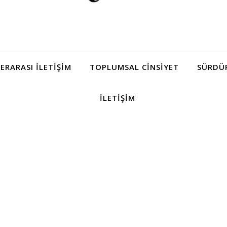
LERARASI İLETIŞIM
TOPLUMSAL CINSIYET
SÜRDÜR
İLETIŞIM