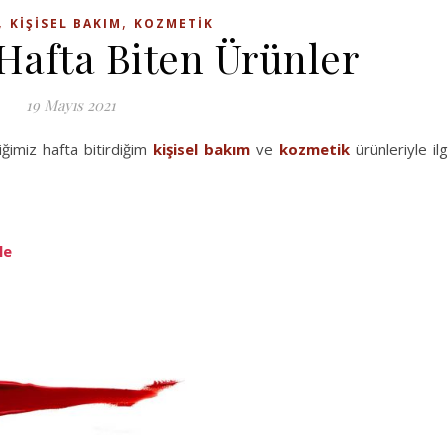
,
,
KIŞISEL BAKIM
KOZMETIK
Hafta Biten Ürünler
19 Mayıs 2021
imiz hafta bitirdiğim
kişisel bakım
ve
kozmetik
ürünleriyle ilgi
le