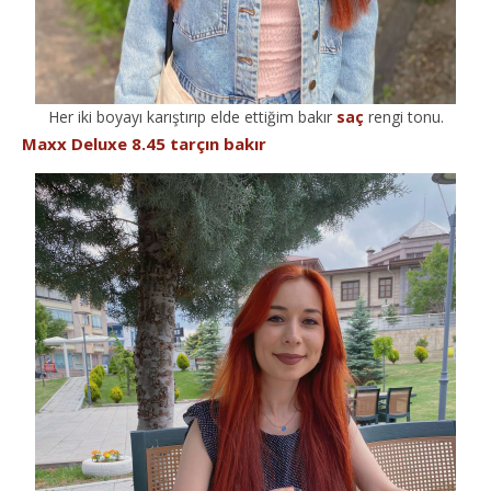
Her iki boyayı karıştırıp elde ettiğim bakır
saç
rengi tonu.
Maxx Deluxe 8.45 tarçın bakır