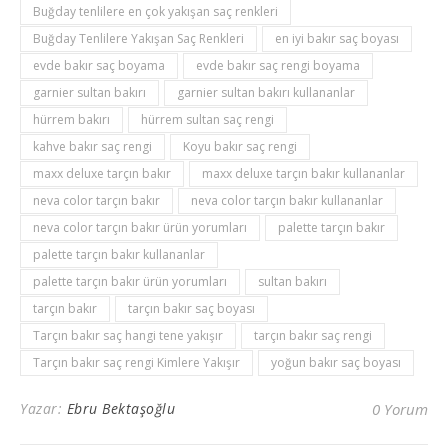
Buğday tenlilere en çok yakışan saç renkleri
Buğday Tenlilere Yakışan Saç Renkleri
en iyi bakır saç boyası
evde bakır saç boyama
evde bakır saç rengi boyama
garnier sultan bakırı
garnier sultan bakırı kullananlar
hürrem bakırı
hürrem sultan saç rengi
kahve bakır saç rengi
Koyu bakır saç rengi
maxx deluxe tarçın bakır
maxx deluxe tarçın bakır kullananlar
neva color tarçın bakır
neva color tarçın bakır kullananlar
neva color tarçın bakır ürün yorumları
palette tarçın bakır
palette tarçın bakır kullananlar
palette tarçın bakır ürün yorumları
sultan bakırı
tarçın bakır
tarçın bakır saç boyası
Tarçın bakır saç hangi tene yakışır
tarçın bakır saç rengi
Tarçın bakır saç rengi Kimlere Yakışır
yoğun bakır saç boyası
Yazar:
Ebru Bektaşoğlu
0 Yorum