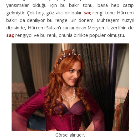
yansımalar olduğu için bu bakır tonu, bana hep cazip
gelmiştir. Çok hoş, göz alıcı bir bakır
saç
rengi tonu. Hürrem
bakırı da deniliyor bu renge. Bir dönem, Muhteşem Yüzyıl
dizisinde, Hürrem Sultan’ı canlandıran Meryem Uzerli’nin de
saç
rengiydi ve bu renk, onunla birlikte popüler olmuştu.
Görsel alıntıdır.