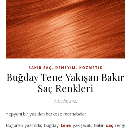
,
,
BAKIR SAÇ
DENEYIM
KOZMETIK
Buğday Tene Yakışan Bakır
Saç Renkleri
7 Aralık 2021
Yepyeni bir yazıdan herkese merhabalar.
Bugünkü yazımda; buğday
tene
yakışacak, bakır
saç
rengi