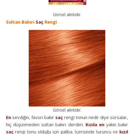
Görsel alıntıdır.
Sultan Bakırı
Saç
Rengi
Görsel alıntıdır.
En
sevdiğin, favori bakır
saç
rengi tonun nedir diye sorsalar,
hiç düşünmeden sultan bakırı derdim.
Kızıla
en
yakın bakır
saç
rengi tonu olduğu için galiba. İçerisinde turuncu ve
kızıl