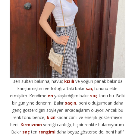
Ben sultan bakırına; havuç
kızılı
ve yoğun parlak bakır da
karıştırmıştım ve fotoğraftaki bakır
saç
tonunu elde
etmiştim. Kendime
en
yakıştırdığım bakır
saç
tonu bu. Belki
bir gün yine denerim. Bakır
saçın
, beni olduğumdan daha
genç gösterdiğini söyleyen arkadaşlarım oluyor. Ancak bu
renk tonu bence,
kızıl
kadar canlı ve enerjik göstermiyor
beni.
Kırmızının
verdiği canlılığı, hiçbir renkte bulamıyorum.
Bakır
saç
ten
rengimi
daha beyaz gösterse de, beni hafif