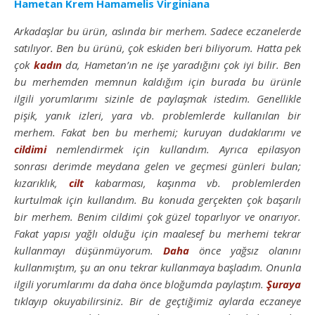
Hametan Krem Hamamelis Virginiana
Arkadaşlar bu ürün, aslında bir merhem. Sadece eczanelerde
satılıyor. Ben bu ürünü, çok eskiden beri biliyorum. Hatta pek
çok
kadın
da, Hametan’ın ne işe yaradığını çok iyi bilir. Ben
bu merhemden memnun kaldığım için burada bu ürünle
ilgili yorumlarımı sizinle de paylaşmak istedim. Genellikle
pişik, yanık izleri, yara vb. problemlerde kullanılan bir
merhem. Fakat ben bu merhemi; kuruyan dudaklarımı ve
cildimi
nemlendirmek için kullandım. Ayrıca epilasyon
sonrası derimde meydana gelen ve geçmesi günleri bulan;
kızarıklık,
cilt
kabarması, kaşınma vb. problemlerden
kurtulmak için kullandım. Bu konuda gerçekten çok başarılı
bir merhem. Benim cildimi çok güzel toparlıyor ve onarıyor.
Fakat yapısı yağlı olduğu için maalesef bu merhemi tekrar
kullanmayı düşünmüyorum.
Daha
önce yağsız olanını
kullanmıştım, şu an onu tekrar kullanmaya başladım. Onunla
ilgili yorumlarımı da daha önce bloğumda paylaştım.
Şuraya
tıklayıp okuyabilirsiniz. Bir de geçtiğimiz aylarda eczaneye