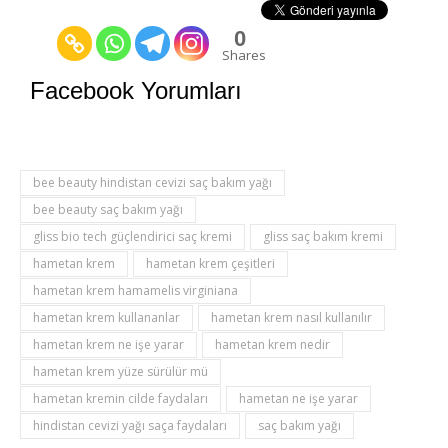
0
Shares
Facebook Yorumları
bee beauty hindistan cevizi saç bakım yağı
bee beauty saç bakım yağı
gliss bio tech güçlendirici saç kremi
gliss saç bakım kremi
hametan krem
hametan krem çeşitleri
hametan krem hamamelis virginiana
hametan krem kullananlar
hametan krem nasıl kullanılır
hametan krem ne işe yarar
hametan krem nedir
hametan krem yüze sürülür mü
hametan kremin cilde faydaları
hametan ne işe yarar
hindistan cevizi yağı saça faydaları
saç bakım yağı