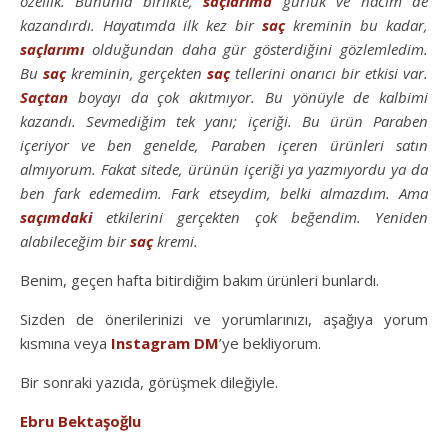
özellik. Bununla birlikte,
saçlarıma
gürlük ve hacim de
kazandırdı. Hayatımda ilk kez bir
saç
kreminin bu kadar,
saçlarımı
olduğundan daha gür gösterdiğini gözlemledim.
Bu
saç
kreminin, gerçekten
saç
tellerini onarıcı bir etkisi var.
Saçtan
boyayı da çok akıtmıyor. Bu yönüyle de kalbimi
kazandı. Sevmediğim tek yanı; içeriği. Bu ürün Paraben
içeriyor ve ben genelde, Paraben içeren ürünleri satın
almıyorum. Fakat sitede, ürünün içeriği ya yazmıyordu ya da
ben fark edemedim. Fark etseydim, belki almazdım. Ama
saçımdaki
etkilerini gerçekten çok beğendim. Yeniden
alabileceğim bir
saç
kremi.
Benim, geçen hafta bitirdiğim bakım ürünleri bunlardı.
Sizden de önerilerinizi ve yorumlarınızı, aşağıya yorum
kısmına veya
Instagram DM
’ye bekliyorum.
Bir sonraki yazıda, görüşmek dileğiyle.
Ebru Bektaşoğlu