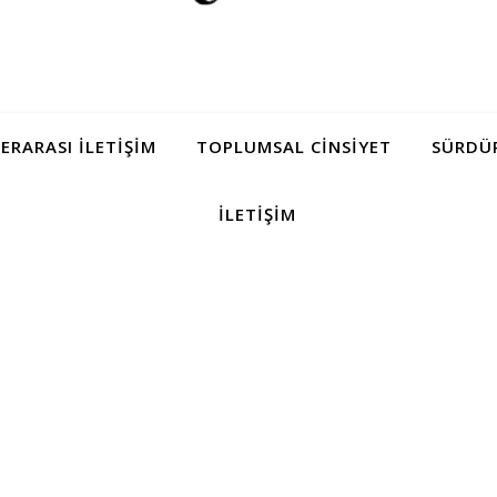
LERARASI İLETIŞIM
TOPLUMSAL CINSIYET
SÜRDÜR
İLETIŞIM