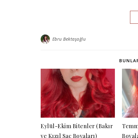
Ebru Bektaşoğlu
BUNLAR
Eylül-Ekim Bitenler (Bakır
Temmu
ve Kızıl Saç Boyaları)
Boyal