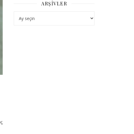
ARŞIVLER
Arşivler
aç