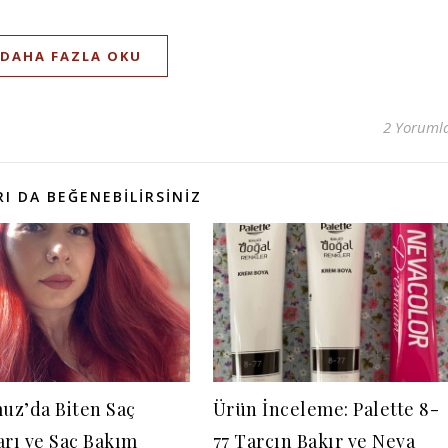
DAHA FAZLA OKU
2 Yoruml
I DA BEĞENEBILIRSINIZ
z’da Biten Saç
Ürün İnceleme: Palette 8-
arı ve Saç Bakım
77 Tarçın Bakır ve Neva