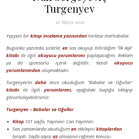
Turgenyev
10 Mayıs 2026
Yepyeni bir
kitap inceleme
yazısından
herkese merhabalar.
Bugünkü yazımda sizlerle;
en
son okuyup bitirdiğim ”İlk Aşk”
kitabı
ile ilgili
okuyucu yorumlarımı
paylaşacağım. Reklam
ya da sponsorlu içerik değildir. Kendi
okuyucu
yorumlarımdan
oluşmaktadır.
Turgenyev’in
daha
önce okuduğum ”Babalar ve Oğullar”
kitabı
ile ilgili
yorumlarımı
, aşağıdaki başlığa tıklayıp
görüntüleyebilirsiniz:
Turgenyev – Babalar ve Oğullar
Kitap
101 sayfa. Yayınevi: Can Yayınları.
Son zamanlarda okuduğum
en
etkileyici
kitaplardan
biriydi. Sayfa sayısı
az
olmasına rağmen konusu