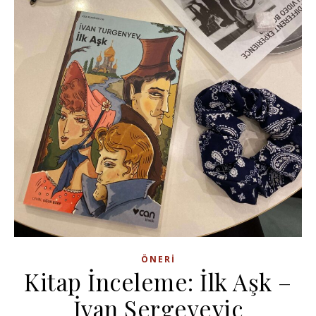
ÖNERI
Kitap İnceleme: İlk Aşk –
İvan Sergeyeviç