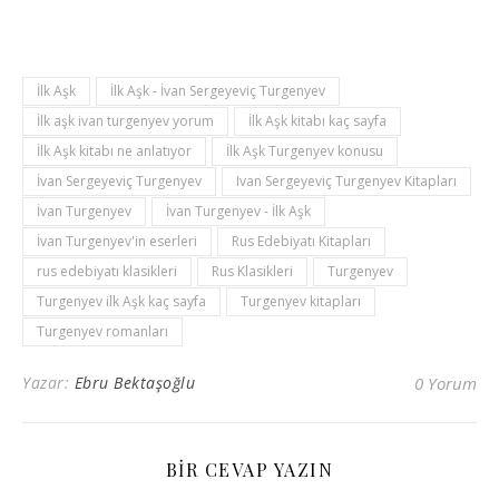
İlk Aşk
İlk Aşk - İvan Sergeyeviç Turgenyev
İlk aşk ivan turgenyev yorum
İlk Aşk kitabı kaç sayfa
İlk Aşk kitabı ne anlatıyor
İlk Aşk Turgenyev konusu
İvan Sergeyeviç Turgenyev
Ivan Sergeyeviç Turgenyev Kitapları
İvan Turgenyev
İvan Turgenyev - İlk Aşk
İvan Turgenyev'in eserleri
Rus Edebiyatı Kitapları
rus edebiyatı klasikleri
Rus Klasikleri
Turgenyev
Turgenyev ilk Aşk kaç sayfa
Turgenyev kitapları
Turgenyev romanları
Yazar:
Ebru Bektaşoğlu
0 Yorum
BIR CEVAP YAZIN