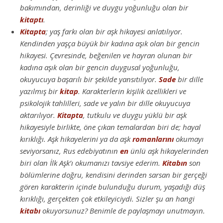
bakımından, derinliği ve duygu yoğunluğu olan bir
kitaptı
.
Kitapta
; yaş farkı olan bir aşk hikayesi anlatılıyor.
Kendinden yaşça büyük bir kadına aşık olan bir gencin
hikayesi. Çevresinde, beğenilen ve hayran olunan bir
kadına aşık olan bir gencin duygusal yoğunluğu,
okuyucuya başarılı bir şekilde yansıtılıyor.
Sade
bir dille
yazılmış bir
kitap
. Karakterlerin kişilik özellikleri ve
psikolojik tahlilleri, sade ve yalın bir dille okuyucuya
aktarılıyor.
Kitapta
, tutkulu ve duygu yüklü bir aşk
hikayesiyle birlikte, öne çıkan temalardan biri de; hayal
kırıklığı. Aşk hikayelerini ya da aşk
romanlarını
okumayı
seviyorsanız, Rus edebiyatının
en
ünlü aşk hikayelerinden
biri olan İlk Aşk’ı okumanızı tavsiye ederim.
Kitabın
son
bölümlerine doğru, kendisini derinden sarsan bir gerçeği
gören karakterin içinde bulunduğu durum, yaşadığı düş
kırıklığı, gerçekten çok etkileyiciydi. Sizler şu an hangi
kitabı
okuyorsunuz? Benimle de paylaşmayı unutmayın.