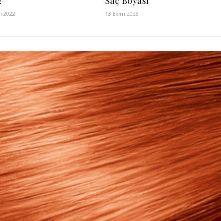
?
Saç Boyası
n 2022
13 Ekim 2023