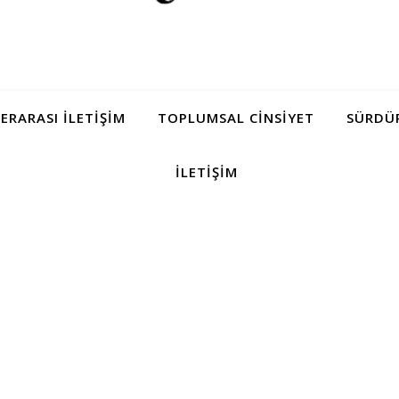
LERARASI İLETIŞIM
TOPLUMSAL CINSIYET
SÜRDÜR
İLETIŞIM