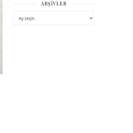
ARŞIVLER
Arşivler