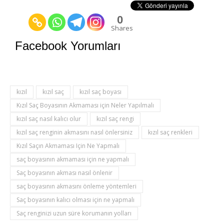
0
Shares
Facebook Yorumları
kızıl
kızıl saç
kızıl saç boyası
Kızıl Saç Boyasının Akmaması için Neler Yapılmalı
kızıl saç nasıl kalıcı olur
kızıl saç rengi
kızıl saç renginin akmasını nasıl önlersiniz
kızıl saç renkleri
Kızıl Saçın Akmaması Için Ne Yapmalı
saç boyasının akmaması için ne yapmalı
Saç boyasının akması nasıl önlenir
saç boyasının akmasını önleme yöntemleri
Saç boyasının kalıcı olması için ne yapmalı
Saç renginizi uzun süre korumanın yolları