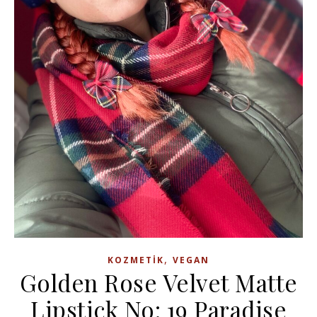
,
KOZMETIK
VEGAN
Golden Rose Velvet Matte
Lipstick No: 19 Paradise