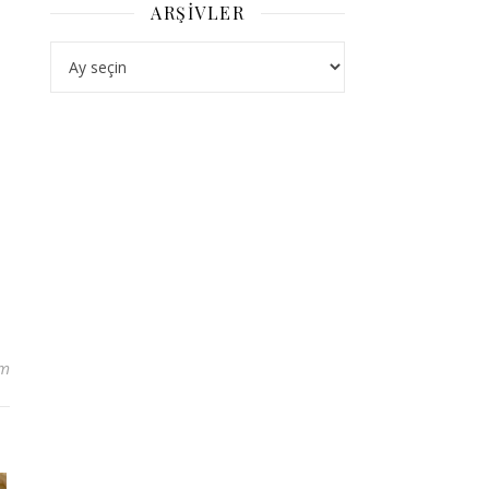
ARŞIVLER
Arşivler
um