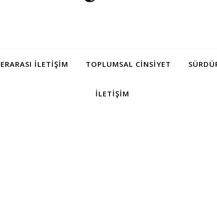
LERARASI İLETIŞIM
TOPLUMSAL CINSIYET
SÜRDÜR
İLETIŞIM