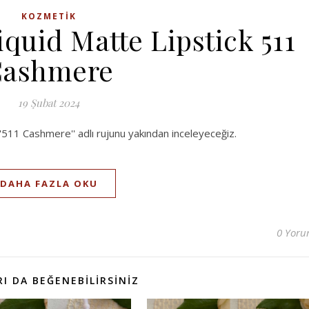
KOZMETIK
iquid Matte Lipstick 511
ashmere
19 Şubat 2024
''511 Cashmere'' adlı rujunu yakından inceleyeceğiz.
DAHA FAZLA OKU
0 Yor
I DA BEĞENEBILIRSINIZ