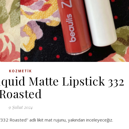
KOZMETIK
iquid Matte Lipstick 332
Roasted
9 Şubat 2024
332 Roasted'' adlı likit mat rujunu, yakından inceleyeceğiz.