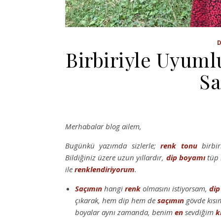
Birbiriyle Uyuml
Sa
Merhabalar blog ailem,
Bugünkü yazımda sizlerle;
renk
tonu
birbir
Bildiğiniz üzere uzun yıllardır,
dip boyamı
tüp 
ile
renklendiriyorum
.
Saçımın
hangi
renk
olmasını istiyorsam,
dip
çıkarak, hem dip hem de
saçımın
gövde kısı
boyalar aynı zamanda, benim
en
sevdiğim
k