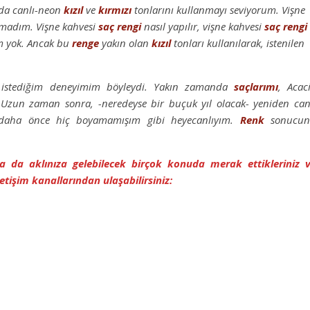
 da canlı-neon
kızıl
ve
kırmızı
tonlarını kullanmayı seviyorum. Vişne
amadım. Vişne kahvesi
saç
rengi
nasıl yapılır, vişne kahvesi
saç
rengi
im yok. Ancak bu
renge
yakın olan
kızıl
tonları kullanılarak, istenilen
 istediğim deneyimim böyleydi. Yakın zamanda
saçlarımı
, Acac
zun zaman sonra, -neredeyse bir buçuk yıl olacak- yeniden can
daha önce hiç boyamamışım gibi heyecanlıyım.
Renk
sonucun
 ya da aklınıza gelebilecek birçok konuda merak ettikleriniz 
etişim kanallarından ulaşabilirsiniz: