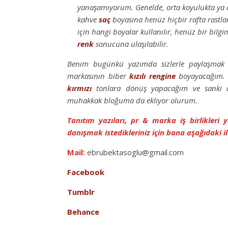
yanaşamıyorum. Genelde, orta koyulukta ya
kahve
saç
boyasına henüz hiçbir rafta rastl
için hangi boyalar kullanılır, henüz bir bilg
renk
sonucuna ulaşılabilir.
Benim bugünkü yazımda sizlerle paylaşmak
markasının biber
kızılı
rengine
boyayacağım. U
kırmızı
tonlara dönüş yapacağım ve sanki 
muhakkak bloğuma da ekliyor olurum.
Tanıtım yazıları, pr & marka iş birlikleri
danışmak istedikleriniz için bana aşağıdaki il
Mail:
ebrubektasoglu@gmail.com
Facebook
Tumblr
Behance