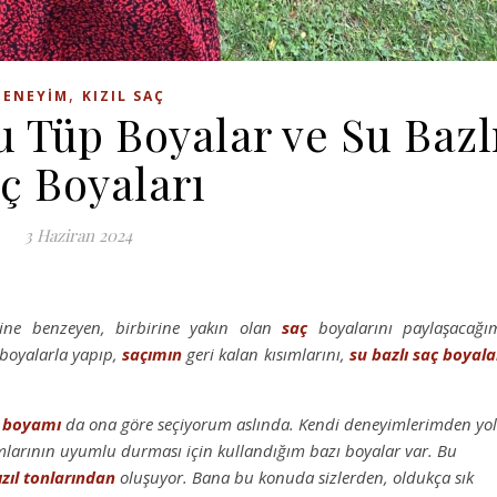
,
DENEYIM
KIZIL SAÇ
u Tüp Boyalar ve Su Bazl
ç Boyaları
3 Haziran 2024
ine benzeyen, birbirine yakın olan
saç
boyalarını paylaşacağı
boyalarla yapıp,
saçımın
geri kalan kısımlarını,
su bazlı saç boyala
 boyamı
da ona göre seçiyorum aslında. Kendi deneyimlerimden yo
mlarının uyumlu durması için kullandığım bazı boyalar var. Bu
ızıl
tonlarından
oluşuyor. Bana bu konuda sizlerden, oldukça sık