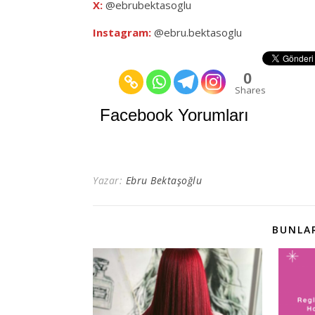
X:
@ebrubektasoglu
Instagram:
@ebru.bektasoglu
0
Shares
Facebook Yorumları
Yazar:
Ebru Bektaşoğlu
BUNLAR