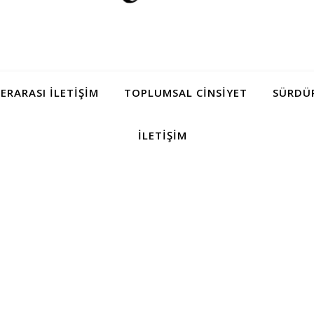
LERARASI İLETIŞIM
TOPLUMSAL CINSIYET
SÜRDÜR
İLETIŞIM