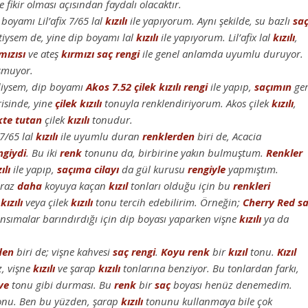
 fikir olması açısından faydalı olacaktır.
boyamı Lil’afix 7/65 lal
kızılı
ile yapıyorum. Aynı şekilde, su bazlı
sa
tiysem de, yine dip boyamı lal
kızılı
ile yapıyorum. Lil’afix lal
kızılı
,
mızısı
ve ateş
kırmızı
saç
rengi
ile genel anlamda uyumlu duruyor.
uşmuyor.
iysem, dip boyamı
Akos 7.52 çilek kızılı
rengi
ile yapıp,
saçımın
ger
risinde, yine
çilek kızılı
tonuyla renklendiriyorum. Akos çilek
kızılı
,
kte tutan
çilek
kızılı
tonudur.
 7/65 lal
kızılı
ile uyumlu duran
renklerden
biri de, Acacia
ngiydi
. Bu iki
renk
tonunu da, birbirine yakın bulmuştum.
Renkler
ılı
ile yapıp,
saçıma
cilayı
da gül kurusu
rengiyle
yapmıştım.
iraz
daha
koyuya kaçan
kızıl
tonları olduğu için bu
renkleri
kızılı
veya çilek
kızılı
tonu tercih edebilirim. Örneğin;
Cherry Red s
nsımalar barındırdığı için dip boyası yaparken vişne
kızılı
ya da
den
biri de; vişne kahvesi
saç
rengi
.
Koyu
renk
bir
kızıl
tonu.
Kızıl
, vişne
kızılı
ve şarap
kızılı
tonlarına benziyor. Bu tonlardan farkı,
ve
tonu gibi durması. Bu
renk
bir
saç
boyası henüz denemedim.
nu. Ben bu yüzden, şarap
kızılı
tonunu kullanmaya bile çok