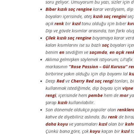
soru geliyor. Umuyorum bu yazı, sizler için de
Biber kızılı
saç
rengine
karar verdiysem, dip 
boyaları içerisinde, ateş
kızılı
saç
rengini
seç
açık
renk
bir
kızıl
tonu olduğu için biber
kır
Dip ve gövde kısımlar arasında, ton farkı ol
Çilek kızılı
saç
rengine
boyamaya karar verd
kalan kısımlarını ise su bazlı
saç
boyaları içe
benim
en
sevdiğim ve
saçımda
,
en açık ren
Aklıma gelmişken söylemek istiyorum; Lil’afix
markasının
”Rose Passion – Gül Kurusu”
re
birbirine yakın olduğu için dip boyamı lal
kız
Deep
Red
ve
Cherry Red saç rengi
tonları, b
kullanmak istediğimde, dip boyası için
vişne
rengi
, içerisinde hem
pembe
hem de
mor
ya
şarap
kızılı
kullanılabilir.
Son dönemde oldukça popüler olan
renkler
kahve de diyebiliriz aslında. Bu
renk
de biraz
daha
koyu
ve yansımaları
kızıl
olan bir
kah
Çünkü bana göre, çok
koyu
kaçan bir
kızıl
to