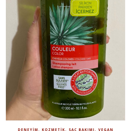
,
,
,
DENEYIM
KOZMETIK
SAÇ BAKIMI
VEGAN