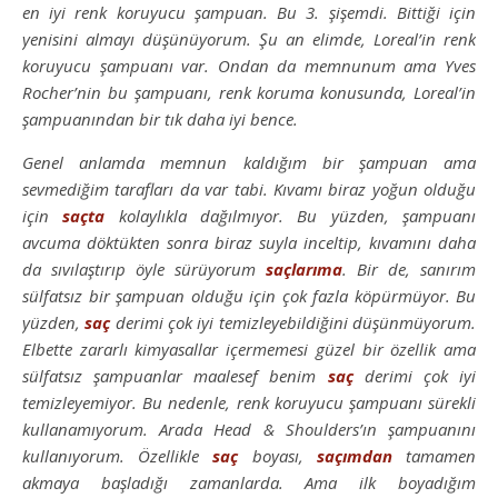
en iyi renk koruyucu şampuan. Bu 3. şişemdi. Bittiği için
yenisini almayı düşünüyorum. Şu an elimde, Loreal’in renk
koruyucu şampuanı var. Ondan da memnunum ama Yves
Rocher’nin bu şampuanı, renk koruma konusunda, Loreal’in
şampuanından bir tık daha iyi bence.
Genel anlamda memnun kaldığım bir şampuan ama
sevmediğim tarafları da var tabi. Kıvamı biraz yoğun olduğu
için
saçta
kolaylıkla dağılmıyor. Bu yüzden, şampuanı
avcuma döktükten sonra biraz suyla inceltip, kıvamını daha
da sıvılaştırıp öyle sürüyorum
saçlarıma
. Bir de, sanırım
sülfatsız bir şampuan olduğu için çok fazla köpürmüyor. Bu
yüzden,
saç
derimi çok iyi temizleyebildiğini düşünmüyorum.
Elbette zararlı kimyasallar içermemesi güzel bir özellik ama
sülfatsız şampuanlar maalesef benim
saç
derimi çok iyi
temizleyemiyor. Bu nedenle, renk koruyucu şampuanı sürekli
kullanamıyorum. Arada Head & Shoulders’ın şampuanını
kullanıyorum. Özellikle
saç
boyası,
saçımdan
tamamen
akmaya başladığı zamanlarda. Ama ilk boyadığım