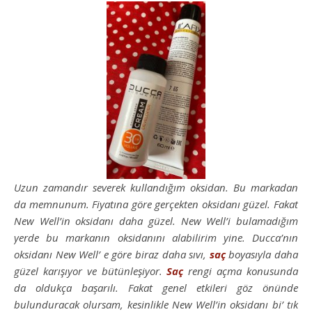
Uzun zamandır severek kullandığım oksidan. Bu markadan
da memnunum. Fiyatına göre gerçekten oksidanı güzel. Fakat
New Well’in oksidanı daha güzel. New Well’i bulamadığım
yerde bu markanın oksidanını alabilirim yine. Ducca’nın
oksidanı New Well’ e göre biraz daha sıvı,
saç
boyasıyla daha
güzel karışıyor ve bütünleşiyor.
Saç
rengi açma konusunda
da oldukça başarılı. Fakat genel etkileri göz önünde
bulunduracak olursam, kesinlikle New Well’in oksidanı bi’ tık