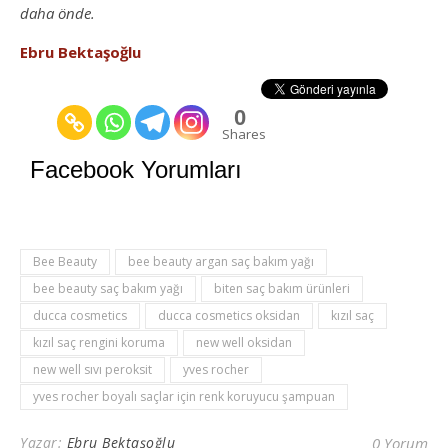
daha önde.
Ebru Bektaşoğlu
0
Shares
Facebook Yorumları
Bee Beauty
bee beauty argan saç bakım yağı
bee beauty saç bakım yağı
biten saç bakım ürünleri
ducca cosmetics
ducca cosmetics oksidan
kızıl saç
kızıl saç rengini koruma
new well oksidan
new well sıvı peroksit
yves rocher
yves rocher boyalı saçlar için renk koruyucu şampuan
Yazar:
Ebru Bektaşoğlu
0 Yorum