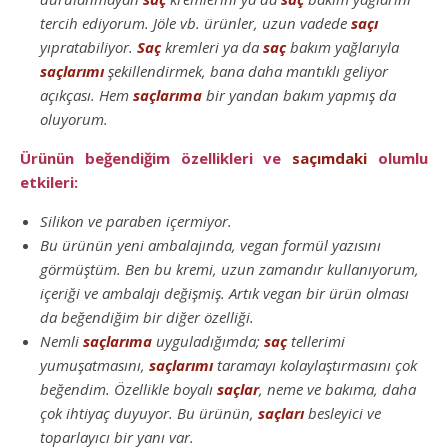
tercih ediyorum. Jöle vb. ürünler, uzun vadede
saçı
yıpratabiliyor.
Saç
kremleri ya da
saç
bakım yağlarıyla
saçlarımı
şekillendirmek, bana daha mantıklı geliyor
açıkçası. Hem
saçlarıma
bir yandan bakım yapmış da
oluyorum.
Ürünün beğendiğim özellikleri ve
saçımdaki
olumlu
etkileri:
Silikon ve paraben içermiyor.
Bu ürünün yeni ambalajında, vegan formül yazısını
görmüştüm. Ben bu kremi, uzun zamandır kullanıyorum,
içeriği ve ambalajı değişmiş. Artık vegan bir ürün olması
da beğendiğim bir diğer özelliği.
Nemli
saçlarıma
uyguladığımda;
saç
tellerimi
yumuşatmasını,
saçlarımı
taramayı kolaylaştırmasını çok
beğendim. Özellikle boyalı
saçlar
, neme ve bakıma, daha
çok ihtiyaç duyuyor. Bu ürünün,
saçları
besleyici ve
toparlayıcı bir yanı var.