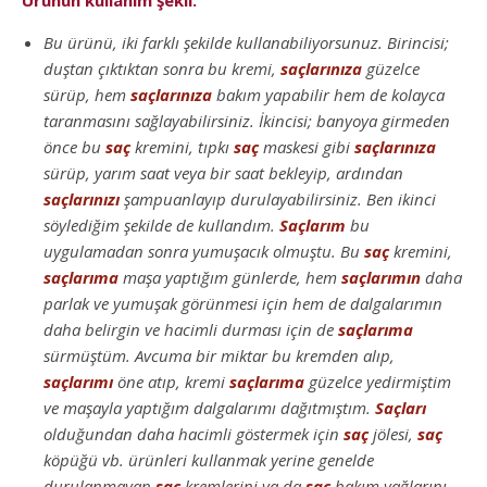
Ürünün kullanım şekli:
Bu ürünü, iki farklı şekilde kullanabiliyorsunuz. Birincisi;
duştan çıktıktan sonra bu kremi,
saçlarınıza
güzelce
sürüp, hem
saçlarınıza
bakım yapabilir hem de kolayca
taranmasını sağlayabilirsiniz. İkincisi; banyoya girmeden
önce bu
saç
kremini, tıpkı
saç
maskesi gibi
saçlarınıza
sürüp, yarım saat veya bir saat bekleyip, ardından
saçlarınızı
şampuanlayıp durulayabilirsiniz. Ben ikinci
söylediğim şekilde de kullandım.
Saçlarım
bu
uygulamadan sonra yumuşacık olmuştu. Bu
saç
kremini,
saçlarıma
maşa yaptığım günlerde, hem
saçlarımın
daha
parlak ve yumuşak görünmesi için hem de dalgalarımın
daha belirgin ve hacimli durması için de
saçlarıma
sürmüştüm. Avcuma bir miktar bu kremden alıp,
saçlarımı
öne atıp, kremi
saçlarıma
güzelce yedirmiştim
ve maşayla yaptığım dalgalarımı dağıtmıştım.
Saçları
olduğundan daha hacimli göstermek için
saç
jölesi,
saç
köpüğü vb. ürünleri kullanmak yerine genelde
durulanmayan
saç
kremlerini ya da
saç
bakım yağlarını