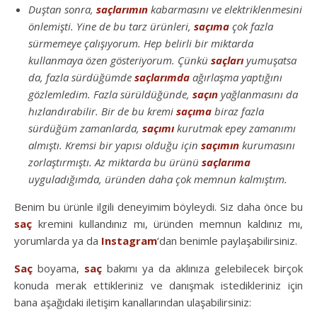
Duştan sonra,
saçlarımın
kabarmasını ve elektriklenmesini
önlemişti. Yine de bu tarz ürünleri,
saçıma
çok fazla
sürmemeye çalışıyorum. Hep belirli bir miktarda
kullanmaya özen gösteriyorum. Çünkü
saçları
yumuşatsa
da, fazla sürdüğümde
saçlarımda
ağırlaşma yaptığını
gözlemledim. Fazla sürüldüğünde,
saçın
yağlanmasını da
hızlandırabilir. Bir de bu kremi
saçıma
biraz fazla
sürdüğüm zamanlarda,
saçımı
kurutmak epey zamanımı
almıştı. Kremsi bir yapısı olduğu için
saçımın
kurumasını
zorlaştırmıştı. Az miktarda bu ürünü
saçlarıma
uyguladığımda, üründen daha çok memnun kalmıştım.
Benim bu ürünle ilgili deneyimim böyleydi. Siz daha önce bu
saç
kremini kullandınız mı, üründen memnun kaldınız mı,
yorumlarda ya da
Instagram
‘dan benimle paylaşabilirsiniz.
Saç
boyama,
saç
bakımı ya da aklınıza gelebilecek birçok
konuda merak ettikleriniz ve danışmak istedikleriniz için
bana aşağıdaki iletişim kanallarından ulaşabilirsiniz: