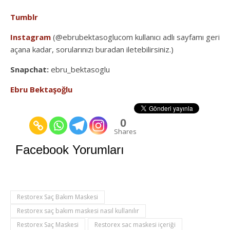
Tumblr
Instagram
(@ebrubektasoglucom kullanıcı adlı sayfamı geri
açana kadar, sorularınızı buradan iletebilirsiniz.)
Snapchat:
ebru_bektasoglu
Ebru Bektaşoğlu
0
Shares
Facebook Yorumları
Restorex Saç Bakım Maskesi
Restorex saç bakım maskesi nasıl kullanılır
Restorex Saç Maskesi
Restorex sac maskesi içeriği