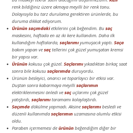
renk bildiğiniz üzere akmaya meyilli bir renk tonu.
Dolayısıyla bu tarz durulama gerektiren ürünlerde, bu
duruma dikkat ediyorum.
Ürünün
saçımdaki
etkilerini çok beğendim. Bu
saç
maskesini, haftada en az iki kere kullandım. Daha ilk
kullandığım haftalarda,
saçlarımı
yumuşacık yaptı.
Saça
bakım yapan ve
saç
tellerini çok güzel yumuşatan kremsi
bir yapısı var.
Ürünün
kokusu çok güzel.
Saçlarımı
yıkadıktan birkaç saat
sonra bile kokusu
saçlarımda
duruyordu.
Ürünün besleyici, onarıcı ve toparlayıcı bir etkisi var.
Duştan sonra kabarmaya meyilli
saçlarımın
elektriklenmesini önledi ve
saç
uçlarımı çok güzel
yatıştırdı,
saçlarımı
taramamı kolaylaştırdı.
Saçımda
dökülme yapmadı. Aksine
saçlarımı
besledi ve
düzenli kullanımda
saçlarımın
uzamasına olumlu etkisi
oldu.
Paraben içermemesi de
ürünün
beğendiğim diğer bir