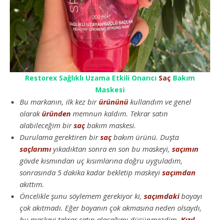
Restorex Sağlıklı Uzama Etkili Onarıcı
Saç
Bakım
Maskesi
Bu markanın, ilk kez bir
ürününü
kullandım ve genel
olarak
üründen
memnun kaldım. Tekrar satın
alabileceğim bir
saç
bakım maskesi.
Durulama gerektiren bir
saç
bakım ürünü. Duşta
saçlarımı
yıkadıktan sonra en son bu maskeyi,
saçımın
gövde kısmından uç kısımlarına doğru uyguladım,
sonrasında 5 dakika kadar bekletip maskeyi
saçımdan
akıttım.
Öncelikle şunu söylemem gerekiyor ki,
saçımdaki
boyayı
çok akıtmadı. Eğer boyanın çok akmasına neden olsaydı,
bu maskeyi tekrar satın alacağımı düşünmezdim.
Kızıl