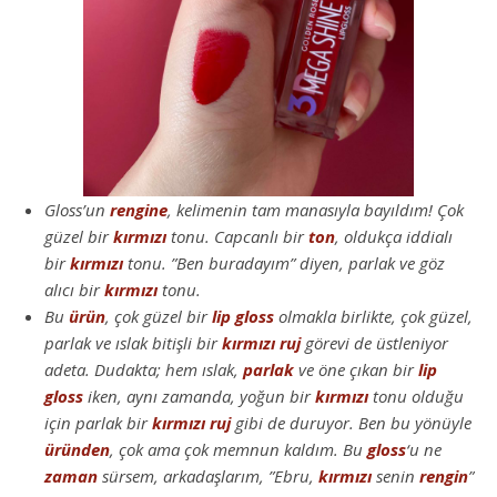
Gloss’un
rengine
, kelimenin tam manasıyla bayıldım! Çok
güzel bir
kırmızı
tonu. Capcanlı bir
ton
, oldukça iddialı
bir
kırmızı
tonu. ”Ben buradayım” diyen, parlak ve göz
alıcı bir
kırmızı
tonu.
Bu
ürün
, çok güzel bir
lip gloss
olmakla birlikte, çok güzel,
parlak ve ıslak bitişli bir
kırmızı
ruj
görevi de üstleniyor
adeta. Dudakta; hem ıslak,
parlak
ve öne çıkan bir
lip
gloss
iken, aynı zamanda, yoğun bir
kırmızı
tonu olduğu
için parlak bir
kırmızı
ruj
gibi de duruyor. Ben bu yönüyle
üründen
, çok ama çok memnun kaldım. Bu
gloss
‘u ne
zaman
sürsem, arkadaşlarım, ”Ebru,
kırmızı
senin
rengin
”