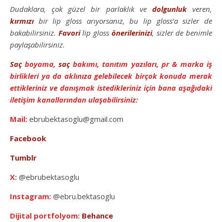
Dudaklara, çok güzel bir parlaklık ve
dolgunluk
veren,
kırmızı
bir lip gloss arıyorsanız, bu lip gloss’a sizler de
bakabilirsiniz.
Favori
lip gloss
önerilerinizi
, sizler de benimle
paylaşabilirsiniz.
Saç
boyama,
saç
bakımı, tanıtım yazıları, pr & marka iş
birlikleri ya da aklınıza gelebilecek birçok konuda merak
ettikleriniz ve danışmak istedikleriniz için bana aşağıdaki
iletişim kanallarından ulaşabilirsiniz:
Mail:
ebrubektasoglu@gmail.com
Facebook
Tumblr
X:
@ebrubektasoglu
Instagram:
@ebru.bektasoglu
Dijital portfolyom:
Behance