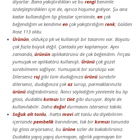
diyorlar. Bana yakıştırdıkları ve bu
rengi
benimle
özdeşleştirdikleri için de, ayrıca hoşuma gidiyor. Şu ana
kadar kullandığım lip glosslar içerisinde,
en
çok
beğendiğim ve kendime
en
çok yakıştırdığım
renk
; Golden
Rose 113 oldu.
Ürünün
, oldukça şık ve kullanışlı bir tasarımı var. Boyutu
çok fazla büyük değil. Çantada yer kaplamıyor. Aynı
zamanda,
ürünün
aplikatörünü de çok beğendim. Fırçası
yumuşak ve aplikatörü kullanışlı.
Ürünü
çok güzel
sürebilmemi sağlıyor. Yumuşacık bir sürülüşü var.
Dilerseniz
ruj
gibi tüm dudağınıza
ürünü
sürebilir
dilerseniz, dudağınıza çok
az
sürüp, parmaklarınızla
ürünü
dağıtabilirsiniz. İkinci söylediğim yöntemle bu lip
gloss, dudakta
kırmızı
bir
tint
gibi duruyor. Böyle de
kullanılabilir. Daha
doğal
durmasını isterseniz tabiki.
Soğuk alt tonlu
, -hatta
mavi
alt tonlu da diyebilirim-
içerisinde
pembelik
barındıran, tok bir
kırmızı
tonunda
lip gloss arıyorsanız, bu
ürüne
sizler de bakabilirsiniz.
Dudakta yapış yapış durmayan, ağırlık yapmayan bir