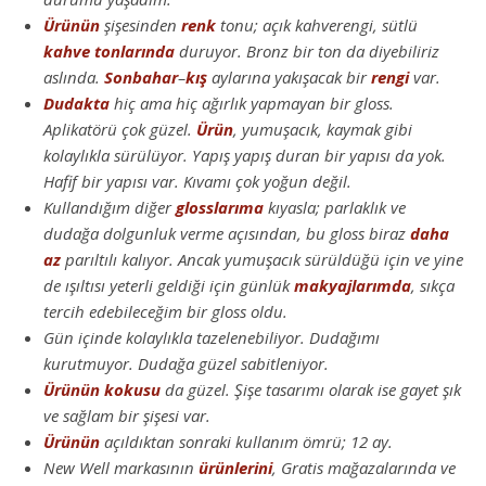
Ürünün
şişesinden
renk
tonu; açık kahverengi, sütlü
kahve
tonlarında
duruyor. Bronz bir ton da diyebiliriz
aslında.
Sonbahar
–
kış
aylarına yakışacak bir
rengi
var.
Dudakta
hiç ama hiç ağırlık yapmayan bir gloss.
Aplikatörü çok güzel.
Ürün
, yumuşacık, kaymak gibi
kolaylıkla sürülüyor. Yapış yapış duran bir yapısı da yok.
Hafif bir yapısı var. Kıvamı çok yoğun değil.
Kullandığım diğer
glosslarıma
kıyasla; parlaklık ve
dudağa dolgunluk verme açısından, bu gloss biraz
daha
az
parıltılı kalıyor. Ancak yumuşacık sürüldüğü için ve yine
de ışıltısı yeterli geldiği için günlük
makyajlarımda
, sıkça
tercih edebileceğim bir gloss oldu.
Gün içinde kolaylıkla tazelenebiliyor. Dudağımı
kurutmuyor. Dudağa güzel sabitleniyor.
Ürünün
kokusu
da güzel. Şişe tasarımı olarak ise gayet şık
ve sağlam bir şişesi var.
Ürünün
açıldıktan sonraki kullanım ömrü; 12 ay.
New Well markasının
ürünlerini
, Gratis mağazalarında ve