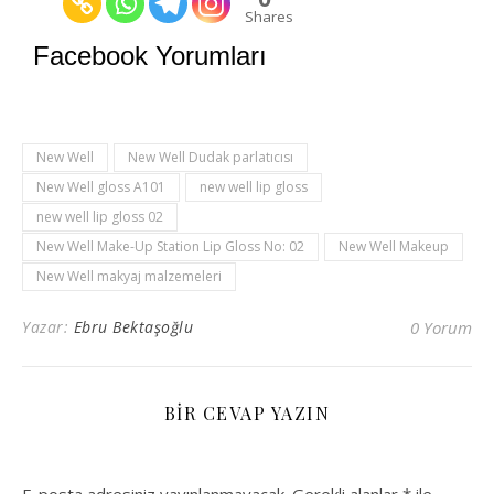
Shares
Facebook Yorumları
New Well
New Well Dudak parlatıcısı
New Well gloss A101
new well lip gloss
new well lip gloss 02
New Well Make-Up Station Lip Gloss No: 02
New Well Makeup
New Well makyaj malzemeleri
Yazar:
Ebru Bektaşoğlu
0 Yorum
BIR CEVAP YAZIN