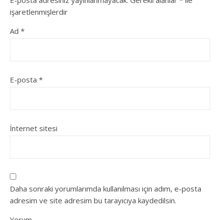
E-posta adresiniz yayınlanmayacak.
Gerekli alanlar
*
ile
işaretlenmişlerdir
Ad
*
E-posta
*
İnternet sitesi
Daha sonraki yorumlarımda kullanılması için adım, e-posta
adresim ve site adresim bu tarayıcıya kaydedilsin.
Yorum