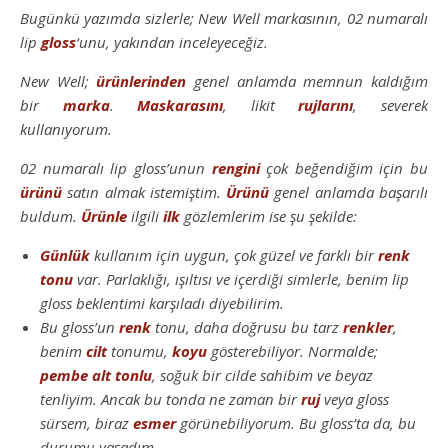
Bugünkü yazımda sizlerle; New Well markasının, 02 numaralı
lip
gloss
‘unu, yakından inceleyeceğiz.
New Well;
ürünlerinden
genel anlamda memnun kaldığım
bir
marka
.
Maskarasını
, likit
rujlarını
, severek
kullanıyorum.
02 numaralı lip gloss’unun
rengini
çok beğendiğim için bu
ürünü
satın almak istemiştim.
Ürünü
genel anlamda başarılı
buldum.
Ürünle
ilgili
ilk
gözlemlerim ise şu şekilde:
Günlük
kullanım için uygun, çok güzel ve farklı bir
renk
tonu
var. Parlaklığı, ışıltısı ve içerdiği simlerle, benim lip
gloss beklentimi karşıladı diyebilirim.
Bu gloss’un
renk
tonu, daha doğrusu bu tarz
renkler
,
benim
cilt
tonumu,
koyu
gösterebiliyor. Normalde;
pembe alt tonlu
, soğuk bir cilde sahibim ve beyaz
tenliyim. Ancak bu tonda ne zaman bir
ruj
veya gloss
sürsem, biraz
esmer
görünebiliyorum. Bu gloss’ta da, bu
durumu yaşadım.