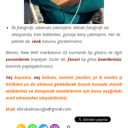
İlk fotoğrafı; odamda çekmiştim. Alttaki fotoğrafı ise
istasyonda, tren beklerken, güneşe karşı çekmiştim. Her iki
şekilde de,
renk
tonunu görebilirsiniz.
Benim, New Well markasının 02 numaralı lip gloss’u ile ilgili
yorumlarım
böyleydi. Sizler de,
favori
lip gloss
önerilerinizi
,
benimle paylaşabilirsiniz.
Saç
boyama,
saç
bakımı, tanıtım yazıları, pr & marka iş
birlikleri ya da aklınıza gelebilecek birçok konuda merak
ettikleriniz ve danışmak istedikleriniz için bana aşağıdaki
mail adresinden ulaşabilirsiniz:
Mail:
ebrubektasoglu@gmail.com
0