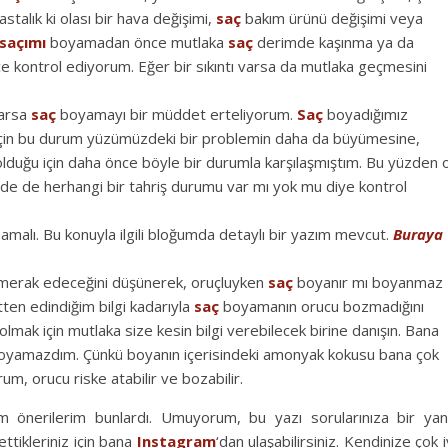
stalık ki olası bir hava değişimi,
saç
bakım ürünü değişimi veya
saçımı
boyamadan önce mutlaka
saç
derimde kaşınma ya da
ce kontrol ediyorum. Eğer bir sıkıntı varsa da mutlaka geçmesini
varsa
saç
boyamayı bir müddet erteliyorum.
Saç
boyadığımız
 için bu durum yüzümüzdeki bir problemin daha da büyümesine,
 olduğu için daha önce böyle bir durumla karşılaşmıştım. Bu yüzden 
e de herhangi bir tahriş durumu var mı yok mu diye kontrol
alı. Bu konuyla ilgili bloğumda detaylı bir yazım mevcut.
Buraya
 merak edeceğini düşünerek, oruçluyken
saç
boyanır mı boyanmaz
ten edindiğim bilgi kadarıyla
saç
boyamanın orucu bozmadığını
mak için mutlaka size kesin bilgi verebilecek birine danışın. Bana
yamazdım. Çünkü boyanın içerisindeki amonyak kokusu bana çok
um, orucu riske atabilir ve bozabilir.
m önerilerim bunlardı. Umuyorum, bu yazı sorularınıza bir yan
ttikleriniz için bana
Instagram
‘dan ulaşabilirsiniz. Kendinize çok i