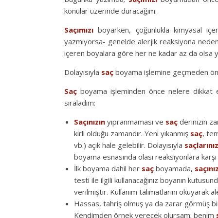
konular üzerinde duracağım.
Saçımızı
boyarken, çoğunlukla kimyasal içerik
yazmıyorsa- genelde alerjik reaksiyona neden o
içeren boyalara göre her ne kadar az da olsa yin
Dolayısıyla
saç
boyama işlemine geçmeden önce
Saç
boyama işleminden önce nelere dikkat 
sıraladım:
Saçınızın
yıpranmaması ve
saç
derinizin z
kirli olduğu zamandır. Yeni yıkanmış
saç
, te
vb.) açık hale gelebilir. Dolayısıyla
saçlarını
boyama esnasında olası reaksiyonlara karş
İlk boyama dahil her
saç
boyamada,
saçınız
testi ile ilgili kullanacağınız boyanın kutusund
verilmiştir. Kullanım talimatlarını okuyarak al
Hassas, tahriş olmuş ya da zarar görmüş b
Kendimden örnek verecek olursam; benim