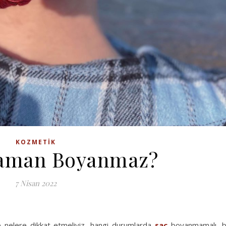
KOZMETIK
Zaman Boyanmaz?
7 Nisan 2022
elere dikkat etmeliyiz, hangi durumlarda
saç
boyanmamalı, 