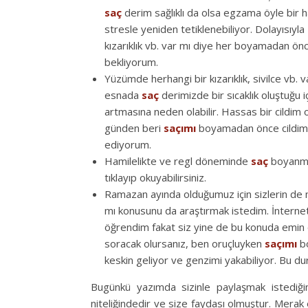
saç
derim sağlıklı da olsa egzama öyle bir ha
stresle yeniden tetiklenebiliyor. Dolayısıyla
kızarıklık vb. var mı diye her boyamadan ön
bekliyorum.
Yüzümde herhangi bir kızarıklık, sivilce vb. 
esnada
saç
derimizde bir sıcaklık oluştuğu
artmasına neden olabilir. Hassas bir cildim
günden beri
saçımı
boyamadan önce cildimd
ediyorum.
Hamilelikte ve regl döneminde
saç
boyanmam
tıklayıp okuyabilirsiniz.
Ramazan ayında olduğumuz için sizlerin de
mı konusunu da araştırmak istedim. İnternet
öğrendim fakat siz yine de bu konuda emin ol
soracak olursanız, ben oruçluyken
saçımı
bo
keskin geliyor ve genzimi yakabiliyor. Bu dur
Bugünkü yazımda sizinle paylaşmak istediği
niteliğindedir ve size faydası olmuştur. Merak e