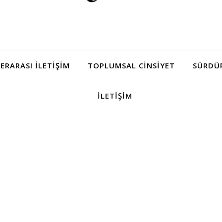
LERARASI İLETIŞIM
TOPLUMSAL CINSIYET
SÜRDÜR
İLETIŞIM