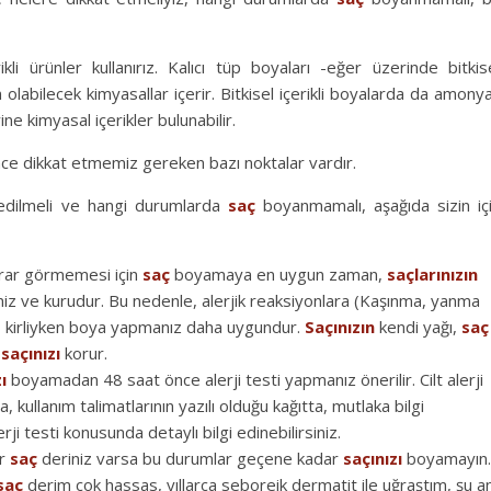
li ürünler kullanırız. Kalıcı tüp boyaları -eğer üzerinde bitkis
labilecek kimyasallar içerir. Bitkisel içerikli boyalarda da amony
e kimyasal içerikler bulunabilir.
 dikkat etmemiz gereken bazı noktalar vardır.
edilmeli ve hangi durumlarda
saç
boyanmamalı, aşağıda sizin iç
arar görmemesi için
saç
boyamaya en uygun zaman,
saçlarınızın
miz ve kurudur. Bu nedenle, alerjik reaksiyonlara (Kaşınma, yanma
z
kirliyken boya yapmanız daha uygundur.
Saçınızın
kendi yağı,
saç
ı
saçınızı
korur.
ı
boyamadan 48 saat önce alerji testi yapmanız önerilir. Cilt alerji
a, kullanım talimatlarının yazılı olduğu kağıtta, mutlaka bilgi
erji testi konusunda detaylı bilgi edinebilirsiniz.
ir
saç
deriniz varsa bu durumlar geçene kadar
saçınızı
boyamayın.
saç
derim çok hassas, yıllarca seboreik dermatit ile uğraştım, şu a