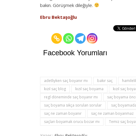
bakın. Görüşmek dileğiyle.
Ebru Bektaşoğlu
Facebook Yorumları
adetliyken saç boyanır mı
bakır saç
hamileli
kızıl saç blog
kızıl saç boyama
kızıl saç boya
regl döneminde saç boyanır mı
saç boyama öncesi
saç boyama sıkça sorulan sorular
saç boyamadan
saç ne zaman boyanır
saç ne zaman boyanmaz
saçları boyamak orucu bozar mı
Temiz saç boyat
Yazar:
Ebru Bektaşoğlu