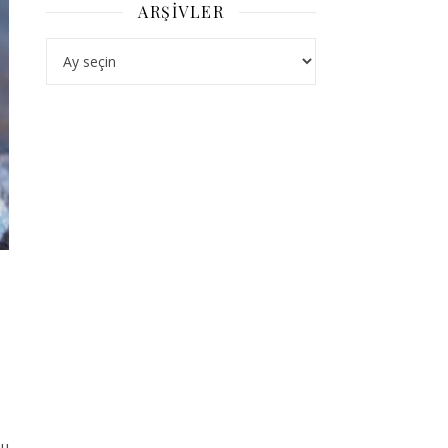
ARŞIVLER
Arşivler
bu