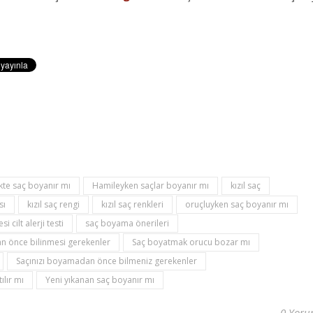
kte saç boyanır mı
Hamileyken saçlar boyanır mı
kızıl saç
sı
kızıl saç rengi
kızıl saç renkleri
oruçluyken saç boyanır mı
 cilt alerji testi
saç boyama önerileri
 önce bilinmesi gerekenler
Saç boyatmak orucu bozar mı
Saçınızı boyamadan önce bilmeniz gerekenler
ılır mı
Yeni yıkanan saç boyanır mı
0 Yor