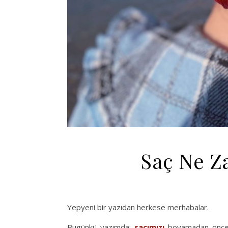
Saç Ne 
Yepyeni bir yazıdan herkese merhabalar.
Bugünkü yazımda;
saçımızı
boyamadan önce n