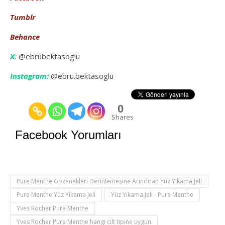
Tumblr
Behance
X:
@ebrubektasoglu
Instagram:
@ebru.bektasoglu
0
Shares
Facebook Yorumları
Pure Menthe Gözenekleri Derinlemesine Arındıran Yüz Yıkama Jeli
Pure Menthe Yüz Yıkama Jeli
Yüz Yıkama Jeli - Pure Menthe
Yves Rocher Pure Menthe
Yves Rocher Pure Menthe hangi cilt tipine uygun