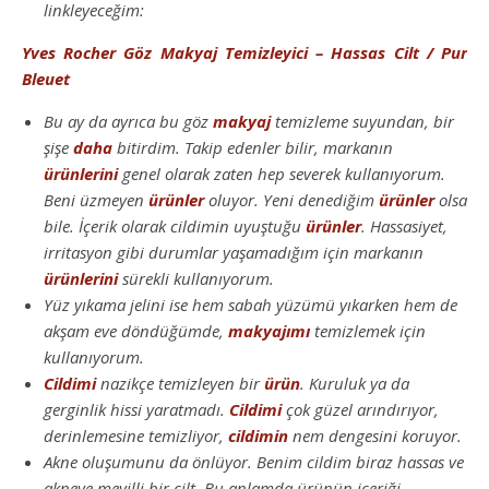
linkleyeceğim:
Yves Rocher Göz Makyaj Temizleyici – Hassas Cilt / Pur
Bleuet
Bu ay da ayrıca bu göz
makyaj
temizleme suyundan, bir
şişe
daha
bitirdim. Takip edenler bilir, markanın
ürünlerini
genel olarak zaten hep severek kullanıyorum.
Beni üzmeyen
ürünler
oluyor. Yeni denediğim
ürünler
olsa
bile. İçerik olarak cildimin uyuştuğu
ürünler
. Hassasiyet,
irritasyon gibi durumlar yaşamadığım için markanın
ürünlerini
sürekli kullanıyorum.
Yüz yıkama jelini ise hem sabah yüzümü yıkarken hem de
akşam eve döndüğümde,
makyajımı
temizlemek için
kullanıyorum.
Cildimi
nazikçe temizleyen bir
ürün
. Kuruluk ya da
gerginlik hissi yaratmadı.
Cildimi
çok güzel arındırıyor,
derinlemesine temizliyor,
cildimin
nem dengesini koruyor.
Akne oluşumunu da önlüyor. Benim cildim biraz hassas ve
akneye meyilli bir cilt. Bu anlamda ürünün içeriği,