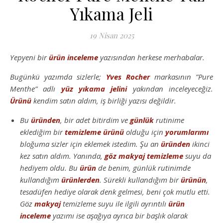
Yıkama Jeli
19 Nisan 2025
Yepyeni bir
ürün inceleme
yazısından herkese merhabalar.
Bugünkü yazımda sizlerle;
Yves Rocher
markasının ”Pure
Menthe” adlı
yüz yıkama jelini
yakından inceleyeceğiz.
Ürünü
kendim satın aldım, iş birliği yazısı değildir.
Bu
üründen
, bir adet bitirdim ve
günlük
rutinime
eklediğim bir
temizleme
ürünü
olduğu için
yorumlarımı
bloğuma sizler için eklemek istedim. Şu an
üründen
ikinci
kez satın aldım. Yanında,
göz
makyaj
temizleme
suyu da
hediyem oldu. Bu
ürün
de benim, günlük rutinimde
kullandığım
ürünlerden
. Sürekli kullandığım bir
ürünün
,
tesadüfen hediye olarak denk gelmesi, beni çok mutlu etti.
Göz
makyaj
temizleme suyu ile ilgili ayrıntılı
ürün
inceleme
yazımı ise aşağıya ayrıca bir başlık olarak