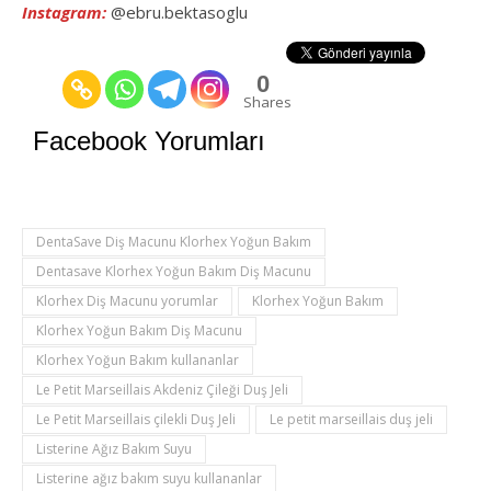
Instagram:
@ebru.bektasoglu
0
Shares
Facebook Yorumları
DentaSave Diş Macunu Klorhex Yoğun Bakım
Dentasave Klorhex Yoğun Bakım Diş Macunu
Klorhex Diş Macunu yorumlar
Klorhex Yoğun Bakım
Klorhex Yoğun Bakım Diş Macunu
Klorhex Yoğun Bakım kullananlar
Le Petit Marseillais Akdeniz Çileği Duş Jeli
Le Petit Marseillais çilekli Duş Jeli
Le petit marseillais duş jeli
Listerine Ağız Bakım Suyu
Listerine ağız bakım suyu kullananlar