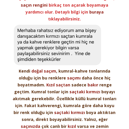
saçın
rengini
birkaç ton açarak boyamaya
yardımcı olur. Detaylı bilgi için
buraya
tıklayabilirsiniz.
Kendi
doğal
saçım
, kumral-kahve tonlarında
olduğu için bu renklere
saçımı
daha önce hiç
boyatmadım.
Kızıl
saçtan
sadece
bakır
renge
geçtim. Kumral tonlar için
saçtaki
kırmızı
boyayı
akıtmak gerekebilir. Özellikle küllü kumral tonları
için. Fakat kahverengi, kumrala göre daha koyu
bir renk olduğu için
saçtaki
kırmızı
boya aktıktan
sonra, direkt boyayabilirsiniz. Yalnız, eğer
saçınızda
çok canlı bir
kızıl
varsa ve zemin