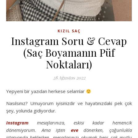
KIZIL SAÇ
Instagram Soru & Cevap
(Saç Boyamanın Püf
Noktaları)
28 Ağustos 2022
Yepyeni bir yazıdan herkese selamlar
Nasılsınız? Umuyorum iyisinizdir ve hayatınızdaki pek çok
şey, yolunda gidiyordur.
Instagram
mesajlarınıza, eskisi kadar hemencik
dönemiyorum. Ama işten
eve
dönerken, çoğunlukla
istasyonda beklerken, mesajlarınızı okumak beni çok mutlu