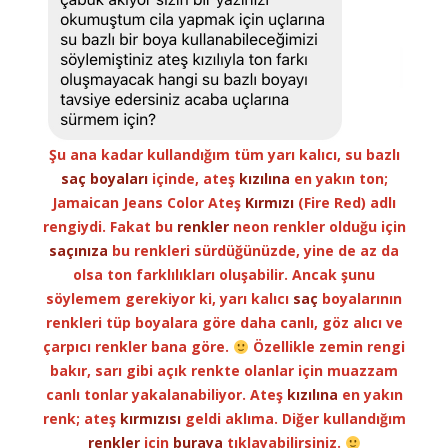
Şu ana kadar kullandığım tüm yarı kalıcı, su bazlı
saç
boyaları
içinde, ateş
kızılına
en yakın ton;
Jamaican Jeans Color Ateş
Kırmızı
(Fire Red) adlı
rengiydi. Fakat bu
renkler
neon renkler olduğu için
saçınıza
bu renkleri sürdüğünüzde, yine de az da
olsa ton farklılıkları oluşabilir. Ancak şunu
söylemem gerekiyor ki, yarı kalıcı
saç
boyalarının
renkleri tüp boyalara göre daha canlı, göz alıcı ve
çarpıcı renkler bana göre.
Özellikle zemin rengi
bakır, sarı gibi açık renkte olanlar için muazzam
canlı tonlar yakalanabiliyor. Ateş
kızılına
en yakın
renk; ateş
kırmızısı
geldi aklıma. Diğer kullandığım
renkler
için
buraya
tıklayabilirsiniz.