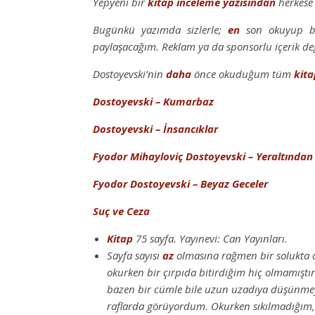
Yepyeni bir
kitap inceleme
yazısından
herkese
Bugünkü yazımda sizlerle;
en
son okuyup bit
paylaşacağım. Reklam ya da sponsorlu içerik deği
Dostoyevski’nin
daha
önce okuduğum tüm
kita
Dostoyevski – Kumarbaz
Dostoyevski – İnsancıklar
Fyodor Mihayloviç Dostoyevski – Yeraltından
Fyodor Dostoyevski – Beyaz Geceler
Suç ve Ceza
Kitap
75 sayfa. Yayınevi: Can Yayınları.
Sayfa sayısı
az
olmasına rağmen bir solukta 
okurken bir çırpıda bitirdiğim hiç olmamıştı
bazen bir cümle bile uzun uzadıya düşünmeyi
raflarda görüyordum. Okurken sıkılmadığım, h