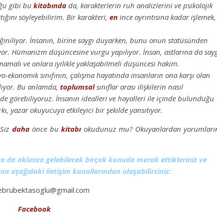
ğu gibi bu
kitabında
da, karakterlerin ruh analizlerini ve psikolojik
tığını söyleyebilirim. Bir karakteri,
en
ince ayrıntısına kadar işlemek,
eğiniliyor. İnsanın, birine saygı duyarken, bunu onun statüsünden
yor. Hümanizm düşüncesine vurgu yapılıyor. İnsan, astlarına da say
malı ve onlara iyilikle yaklaşabilmeli düşüncesi hakim.
yo-ekonomik sınıfının, çalışma hayatında insanların ona karşı olan
ılıyor. Bu anlamda,
toplumsal
sınıflar arası ilişkilerin nasıl
ilde görebiliyoruz. İnsanın idealleri ve hayalleri ile içinde bulunduğu
kı, yazar okuyucuya etkileyici bir şekilde yansıtıyor.
 Siz
daha
önce bu
kitabı
okudunuz mu? Okuyanlardan yorumları
 ya da aklınıza gelebilecek birçok konuda merak ettikleriniz ve
na aşağıdaki iletişim kanallarından ulaşabilirsiniz:
brubektasoglu@gmail.com
Facebook