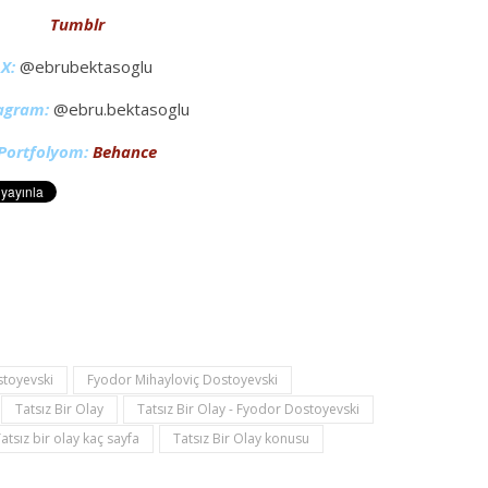
Tumblr
X:
@ebrubektasoglu
agram:
@ebru.bektasoglu
Portfolyom:
Behance
toyevski
Fyodor Mihayloviç Dostoyevski
Tatsız Bir Olay
Tatsız Bir Olay - Fyodor Dostoyevski
atsız bir olay kaç sayfa
Tatsız Bir Olay konusu