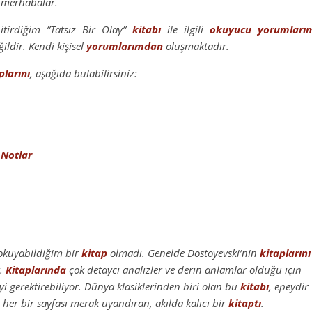
 merhabalar.
irdiğim ”Tatsız Bir Olay”
kitabı
ile ilgili
okuyucu yorumları
ldir. Kendi kişisel
yorumlarımdan
oluşmaktadır.
plarını
, aşağıda bulabilirsiniz:
 Notlar
okuyabildiğim bir
kitap
olmadı. Genelde Dostoyevski’nin
kitaplarını
r.
Kitaplarında
çok detaycı analizler ve derin anlamlar olduğu için
 gerektirebiliyor. Dünya klasiklerinden biri olan bu
kitabı
, epeydir
er bir sayfası merak uyandıran, akılda kalıcı bir
kitaptı
.