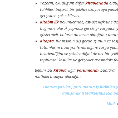
Yazarın, okuduğum diğer
kitaplarında
oldu
tahlilleri başarılı bir şekilde okuyucuya yansıt
gerçekten çok etkileyici.
Kitabın
ilk
bölümlerinde, ast-üst ilişkisine d
bağımsız olarak yapması gerektiği vurgulanı
göstermeli, onların da insan olduğunu unutma
Kitapta
, bir insanın dış görünüşünün ve sos
tutumlarını nasıl yönlendirdiğine vurgu yap
belirlendiğini ve şekillendiğini de net bir şek
toplumsal koşullar ve gerçekler arasındaki far
Benim bu
kitapla
ilgili
yorumlarım
bunlardı.
mutlaka bekliyor olacağım.
Tanıtım yazıları, pr & marka iş birlikleri
danışmak istedikleriniz için ba
Mail:
e