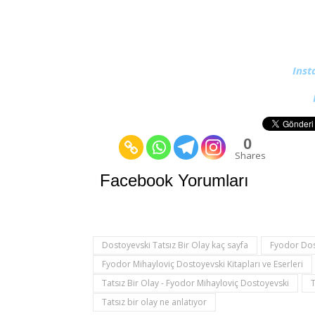
Inst
0
Shares
Facebook Yorumları
Dostoyevski Tatsız Bir Olay kaç sayfa
Fyodor Dos
Fyodor Mihayloviç Dostoyevski Kitapları ve Eserleri
Tatsız Bir Olay - Fyodor Mihayloviç Dostoyevski
T
Tatsız bir olay ne anlatıyor