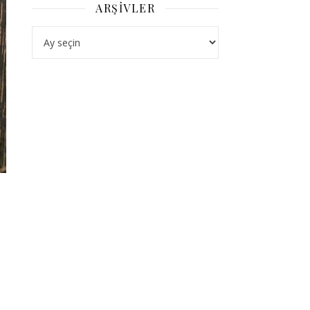
ARŞIVLER
Arşivler