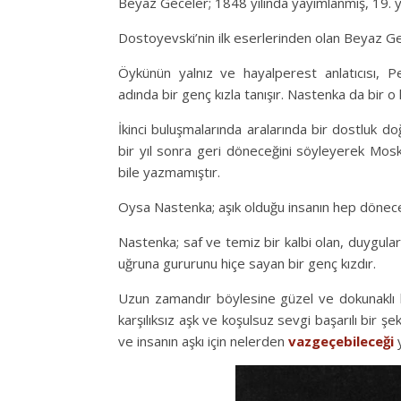
Beyaz Geceler; 1848 yılında yayımlanmış, 19. 
Dostoyevski’nin ilk eserlerinden olan Beyaz Gec
Öykünün yalnız ve hayalperest anlatıcısı, 
adında bir genç kızla tanışır. Nastenka da bir o 
İkinci buluşmalarında aralarında bir dostluk 
bir yıl sonra geri döneceğini söyleyerek Mos
bile yazmamıştır.
Oysa Nastenka; aşık olduğu insanın hep dönece
Nastenka; saf ve temiz bir kalbi olan, duygular
uğruna gururunu hiçe sayan bir genç kızdır.
Uzun zamandır böylesine güzel ve dokunaklı b
karşılıksız aşk ve koşulsuz sevgi başarılı bir ş
ve insanın aşkı için nelerden
vazgeçebileceği
y