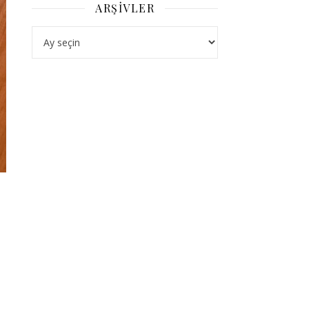
ARŞIVLER
Arşivler