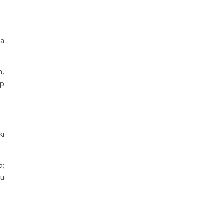
ka
m,
up
kı
a;
ğu