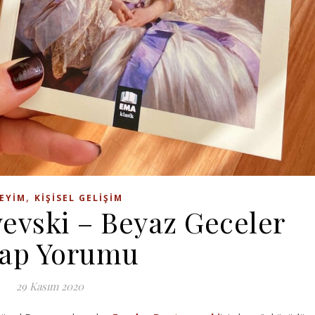
,
EYIM
KIŞISEL GELIŞIM
evski – Beyaz Geceler
tap Yorumu
29 Kasım 2020