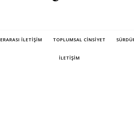
LERARASI İLETIŞIM
TOPLUMSAL CINSIYET
SÜRDÜR
İLETIŞIM