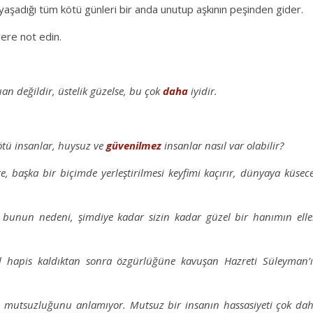
aşadığı tüm kötü günleri bir anda unutup aşkının peşinden gider.
ere not edin.
an değildir, üstelik güzelse, bu çok
daha
iyidir.
ötü insanlar, huysuz ve
güvenilmez
insanlar nasıl var olabilir?
re, başka bir biçimde yerleştirilmesi keyfimi kaçırır, dünyaya küsec
, bunun nedeni, şimdiye kadar sizin kadar güzel bir hanımın elle
l hapis kaldıktan sonra özgürlüğüne kavuşan Hazreti Süleyman’
n mutsuzluğunu anlamıyor. Mutsuz bir insanın hassasiyeti çok da