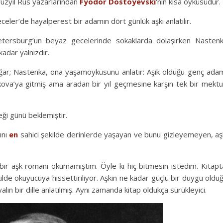
yüzyıl Rus yazarlarından
Fyodor Dostoyevski
‘nin kısa öyküsüdür.
eler’de hayalperest bir adamın dört günlük aşkı anlatılır.
Petersburg’un beyaz gecelerinde sokaklarda dolaşırken Nasten
kadar yalnızdır.
doğar; Nastenka, ona yaşamöyküsünü anlatır: Aşık olduğu genç ada
kova’ya gitmiş ama aradan bir yıl geçmesine karşın tek bir mekt
ği günü beklemiştir.
ını
en
sahici şekilde derinlerde yaşayan ve bunu gizleyemeyen, aş
ir aşk romanı okumamıştım. Öyle ki hiç bitmesin istedim. Kitapt
ekilde okuyucuya hissettiriliyor. Aşkın ne kadar güçlü bir duygu oldu
alın bir dille anlatılmış. Aynı zamanda kitap oldukça sürükleyici.