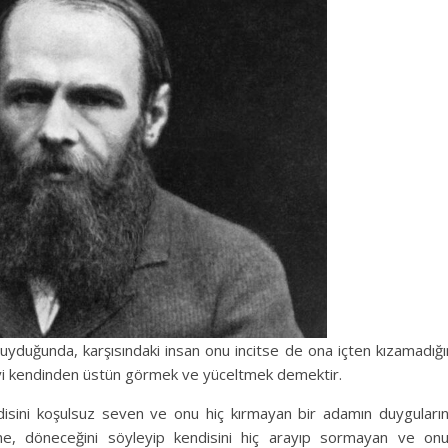
uyduğunda, karşısındaki insan onu incitse de ona içten kızamadığı
iyi kendinden üstün görmek ve yüceltmek demektir.
disini koşulsuz seven ve onu hiç kırmayan bir adamın duyguları
ne, döneceğini söyleyip kendisini hiç arayıp sormayan ve on