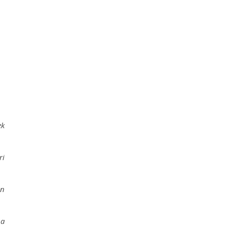
ek
ri
ın
ha