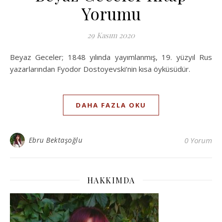
Yorumu
29 Kasım 2020
Beyaz Geceler; 1848 yılında yayımlanmış, 19. yüzyıl Rus
yazarlarından Fyodor Dostoyevski‘nin kısa öyküsüdür.
DAHA FAZLA OKU
Ebru Bektaşoğlu
0 Yorum
HAKKIMDA