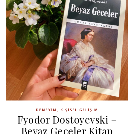
,
DENEYIM
KIŞISEL GELIŞIM
Fyodor Dostoyevski –
Beyaz Geceler Kitap