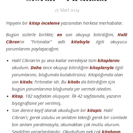
25 Mart 2024
Yepyeni bir
kitap inceleme
yazısından herkese merhabalar.
Bugün sizlerle birlikte;
en
son okuyup bitirdiğim,
Halil
Cibran
‘ın ”Fırtınalar” adlı
kitabıyla
ilgili okuyucu
yorumlarımı paylaşacağım.
Halil Cibran’ın şu ana kadar neredeyse tüm
kitaplarını
okudum.
Daha
önce okuyup bitirdiğim
kitaplarıyla
ilgili
yorumlarımı, bloğumda bulabilirsiniz. Kitaplığımda olan
son
kitabı
; Fırtınalar idi. Bu
kitabı
da bitirdiğim için
bugün yorumlarıma bloğumda yer vermek istedim.
Kitap
, 182 sayfadan oluşuyor. İlk 42 sayfasında, yazarın
biyografisine yer verilmiş.
Son derece keyif alarak okuduğum bir
kitaptı
. Halil
Cibran’ı; gerek üslubu ve anlatım tekniği gerek bir cümlede
bin anlam yaratmasıyla, okumaktan çok mutlu olurum.
Sevdiğim yazarlardandır. Okuduğum pek çok
kitabının