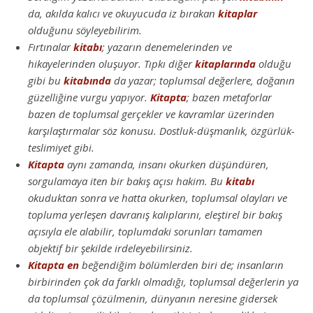
da, akılda kalıcı ve okuyucuda iz bırakan
kitaplar
olduğunu söyleyebilirim.
Fırtınalar
kitabı
; yazarın denemelerinden ve
hikayelerinden oluşuyor. Tıpkı diğer
kitaplarında
olduğu
gibi bu
kitabında
da yazar; toplumsal değerlere, doğanın
güzelliğine vurgu yapıyor.
Kitapta
; bazen metaforlar
bazen de toplumsal gerçekler ve kavramlar üzerinden
karşılaştırmalar söz konusu. Dostluk-düşmanlık, özgürlük-
teslimiyet gibi.
Kitapta
aynı zamanda, insanı okurken düşündüren,
sorgulamaya iten bir bakış açısı hakim. Bu
kitabı
okuduktan sonra ve hatta okurken, toplumsal olayları ve
topluma yerleşen davranış kalıplarını, eleştirel bir bakış
açısıyla ele alabilir, toplumdaki sorunları tamamen
objektif bir şekilde irdeleyebilirsiniz.
Kitapta
en
beğendiğim bölümlerden biri de; insanların
birbirinden çok da farklı olmadığı, toplumsal değerlerin ya
da toplumsal çözülmenin, dünyanın neresine gidersek