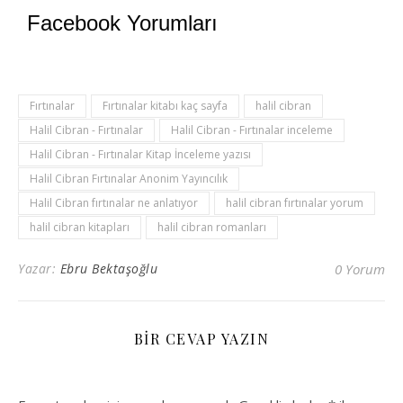
Facebook Yorumları
Fırtınalar
Fırtınalar kitabı kaç sayfa
halil cibran
Halil Cibran - Fırtınalar
Halil Cibran - Fırtınalar inceleme
Halil Cibran - Fırtınalar Kitap İnceleme yazısı
Halil Cibran Fırtınalar Anonim Yayıncılık
Halil Cibran fırtınalar ne anlatıyor
halil cibran fırtınalar yorum
halil cibran kitapları
halil cibran romanları
Yazar:
Ebru Bektaşoğlu
0 Yorum
BIR CEVAP YAZIN