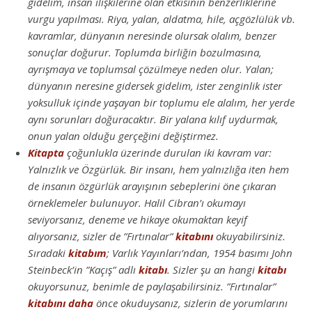
gidelim, insan ilişkilerine olan etkisinin benzerliklerine
vurgu yapılması. Riya, yalan, aldatma, hile, açgözlülük vb.
kavramlar, dünyanın neresinde olursak olalım, benzer
sonuçlar doğurur. Toplumda birliğin bozulmasına,
ayrışmaya ve toplumsal çözülmeye neden olur. Yalan;
dünyanın neresine gidersek gidelim, ister zenginlik ister
yoksulluk içinde yaşayan bir toplumu ele alalım, her yerde
aynı sorunları doğuracaktır. Bir yalana kılıf uydurmak,
onun yalan olduğu gerçeğini değiştirmez.
Kitapta
çoğunlukla üzerinde durulan iki kavram var:
Yalnızlık ve Özgürlük. Bir insanı, hem yalnızlığa iten hem
de insanın özgürlük arayışının sebeplerini öne çıkaran
örneklemeler bulunuyor. Halil Cibran’ı okumayı
seviyorsanız, deneme ve hikaye okumaktan keyif
alıyorsanız, sizler de ”Fırtınalar”
kitabını
okuyabilirsiniz.
Sıradaki
kitabım
; Varlık Yayınları’ndan, 1954 basımı John
Steinbeck’in ”Kaçış” adlı
kitabı
. Sizler şu an hangi
kitabı
okuyorsunuz, benimle de paylaşabilirsiniz. ”Fırtınalar”
kitabını
daha
önce okuduysanız, sizlerin de yorumlarını