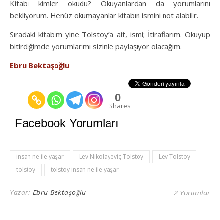
Kitabı kimler okudu? Okuyanlardan da yorumlarını
bekliyorum. Henüz okumayanlar kitabın ismini not alabilir.
Sıradaki kitabım yine Tolstoy’a ait, ismi; İtiraflarım. Okuyup
bitirdiğimde yorumlarımı sizinle paylaşıyor olacağım.
Ebru Bektaşoğlu
0
Shares
Facebook Yorumları
insan ne ile yaşar
Lev Nikolayeviç Tolstoy
Lev Tolstoy
tolstoy
tolstoy insan ne ile yaşar
Yazar:
Ebru Bektaşoğlu
2 Yorumlar