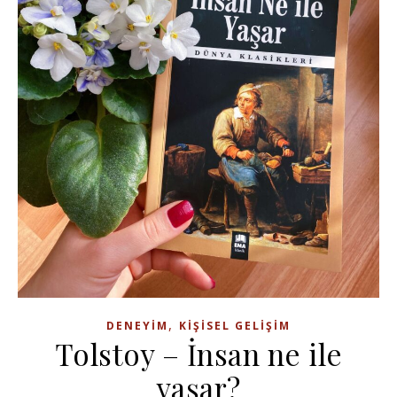
,
DENEYIM
KIŞISEL GELIŞIM
Tolstoy – İnsan ne ile
yaşar?