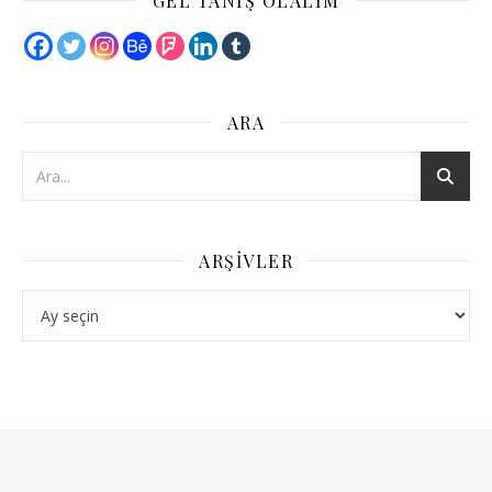
GEL TANIŞ OLALIM
ARA
ARŞIVLER
Arşivler