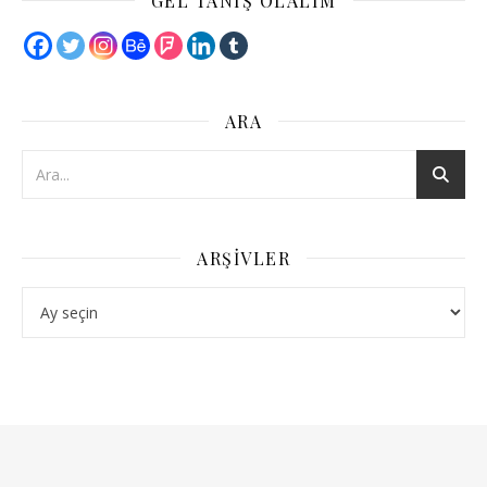
GEL TANIŞ OLALIM
ARA
ARŞIVLER
Arşivler