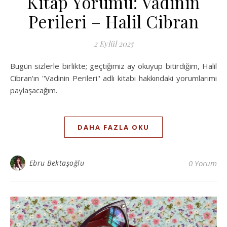
Kitap Yorumu: Vadinin
Perileri – Halil Cibran
2 Eylül 2025
Bugün sizlerle birlikte; geçtiğimiz ay okuyup bitirdiğim, Halil
Cibran'ın ''Vadinin Perileri'' adlı kitabı hakkındaki yorumlarımı
paylaşacağım.
DAHA FAZLA OKU
Ebru Bektaşoğlu
0 Yorum