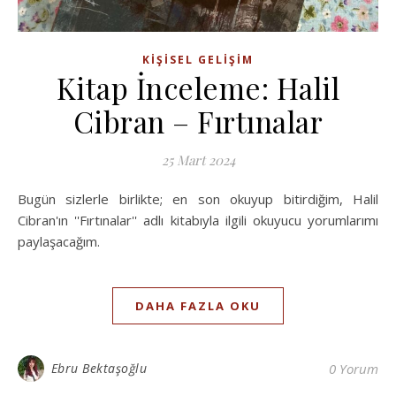
KIŞISEL GELIŞIM
Kitap İnceleme: Halil
Cibran – Fırtınalar
25 Mart 2024
Bugün sizlerle birlikte; en son okuyup bitirdiğim, Halil
Cibran'ın ''Fırtınalar'' adlı kitabıyla ilgili okuyucu yorumlarımı
paylaşacağım.
DAHA FAZLA OKU
Ebru Bektaşoğlu
0 Yorum