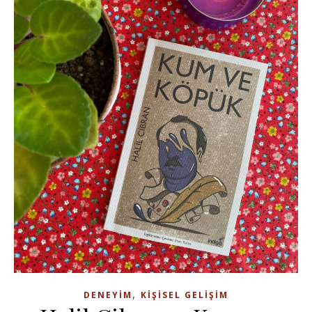
,
DENEYIM
KIŞISEL GELIŞIM