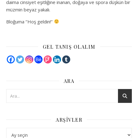
daima cinsiyet eşitliğine inanan, doğaya ve spora düşkün bir
müzmin beyaz yakalı.
Bloğuma ‘’Hoş geldin!’’
GEL TANIŞ OLALIM
ARA
ARŞIVLER
Arşivler