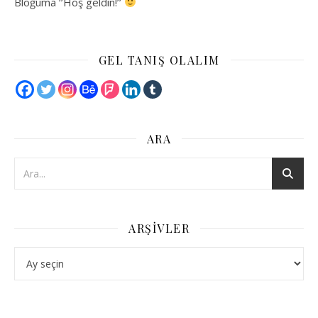
Bloğuma ‘’Hoş geldin!’’
GEL TANIŞ OLALIM
ARA
ARŞIVLER
Arşivler