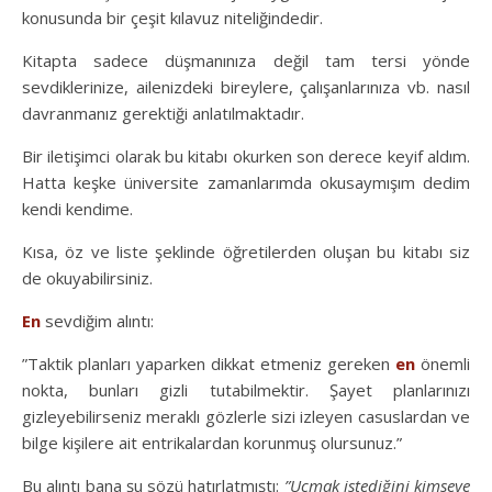
konusunda bir çeşit kılavuz niteliğindedir.
Kitapta sadece düşmanınıza değil tam tersi yönde
sevdiklerinize, ailenizdeki bireylere, çalışanlarınıza vb. nasıl
davranmanız gerektiği anlatılmaktadır.
Bir iletişimci olarak bu kitabı okurken son derece keyif aldım.
Hatta keşke üniversite zamanlarımda okusaymışım dedim
kendi kendime.
Kısa, öz ve liste şeklinde öğretilerden oluşan bu kitabı siz
de okuyabilirsiniz.
En
sevdiğim alıntı:
”Taktik planları yaparken dikkat etmeniz gereken
en
önemli
nokta, bunları gizli tutabilmektir. Şayet planlarınızı
gizleyebilirseniz meraklı gözlerle sizi izleyen casuslardan ve
bilge kişilere ait entrikalardan korunmuş olursunuz.”
Bu alıntı bana şu sözü hatırlatmıştı:
”Uçmak istediğini kimseye