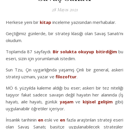
28 Mayıs 2021
Herkese yeni bir
kitap
inceleme yazısından merhabalar.
Geçtiğimiz günlerde, bir strateji klasiği olan Savaş Sanatı’nı
okudum.
Toplamda 87 sayfaydı.
Bir solukta okuyup bitirdiğim
bu
eseri, sizin için yorumlamak istedim.
Sun Tzu, Çin uygarlığında yaşamış Çinli bir general, askeri
strateji uzmanı, yazar ve
filozoftur
.
MÖ 6. yüzyılda kaleme aldığı bu eser; askeri bir tez niteliği
taşıyor fakat sadece savaşın değil hayatın her alanında (İş
hayatı, aile hayatı, günlük
yaşam
ve
kişisel gelişim
gibi)
uygulanabilir öğretiler içeriyor.
İnsanlık tarihinin
en
eski ve
en
fazla araştırılan strateji eseri
olan Savaş Sanatı; basitçe uygulanabilecek stratejiler