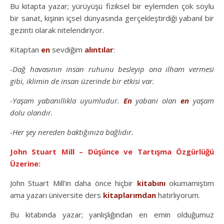
Bu kitapta yazar; yürüyüşü fiziksel bir eylemden çok soylu
bir sanat, kişinin içsel dünyasında gerçekleştirdiği yabanıl bir
gezinti olarak nitelendiriyor.
Kitaptan
en
sevdiğim
alıntılar
:
-Dağ havasının insan ruhunu besleyip ona ilham vermesi
gibi, iklimin de insan üzerinde bir etkisi var.
-Yaşam yabanıllıkla uyumludur.
En
yabani olan
en
yaşam
dolu olandır.
-Her şey nereden baktığınıza bağlıdır.
John Stuart Mill – Düşünce ve Tartışma Özgürlüğü
Üzerine:
John Stuart Mill’in daha önce hiçbir
kitabını
okumamıştım
ama yazarı üniversite ders
kitaplarımdan
hatırlıyorum.
Bu kitabında yazar; yanlışlığından en emin olduğumuz