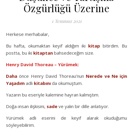
Özgürlüğü Üzerine
1 Temmuz 2021
Herkese merhabalar,
Bu hafta, okumaktan keyif aldığım iki
kitap
bitirdim. Bu
postta, bu iki
kitaptan
bahsedeceğim size.
Henry David Thoreau – Yürümek:
Daha
önce Henry David Thoreau’nun
Nerede ve Ne için
Yaşadım
adlı
kitabını
da okumuştum.
Yazarın bu eseriyle kalemine hayran kalmıştım.
Doğa-insan ilişkisini,
sade
ve yalın bir dille anlatıyor.
Yürümek adlı eserini de keyif alarak okuduğumu
söyleyebilirim.