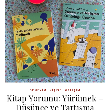
,
DENEYIM
KIŞISEL GELIŞIM
Kitap Yorumu: Yürümek –
Düşünce ve Tartışma