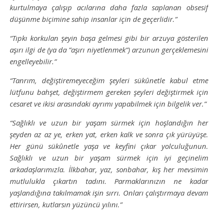
kurtulmaya çalışıp acılarına daha fazla saplanan obsesif
düşünme biçimine sahip insanlar için de geçerlidir.”
“Tıpkı korkulan şeyin başa gelmesi gibi bir arzuya gösterilen
aşırı ilgi de (ya da ”aşırı niyetlenmek”) arzunun gerçeklemesini
engelleyebilir.”
“Tanrım, değiştiremeyeceğim şeyleri sükûnetle kabul etme
lütfunu bahşet, değiştirmem gereken şeyleri değiştirmek için
cesaret ve ikisi arasındaki ayrımı yapabilmek için bilgelik ver.”
“Sağlıklı ve uzun bir yaşam sürmek için hoşlandığın her
şeyden az az ye, erken yat, erken kalk ve sonra çık yürüyüşe.
Her günü sükûnetle yaşa ve keyfini çıkar yolculuğunun.
Sağlıklı ve uzun bir yaşam sürmek için iyi geçinelim
arkadaşlarımızla. İlkbahar, yaz, sonbahar, kış her mevsimin
mutlulukla çıkartın tadını. Parmaklarınızın ne kadar
yaşlandığına takılmamak işin sırrı. Onları çalıştırmaya devam
ettirirsen, kutlarsın yüzüncü yılını.”