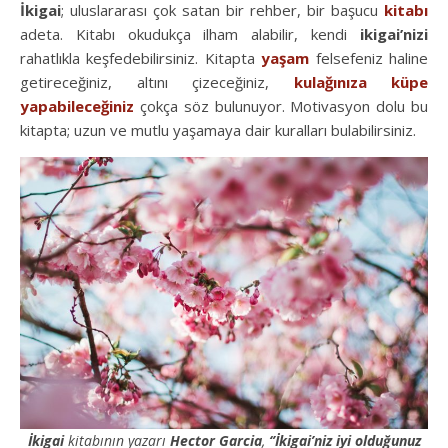
İkigai
; uluslararası çok satan bir rehber, bir başucu
kitabı
adeta. Kitabı okudukça ilham alabilir, kendi
ikigai’nizi
rahatlıkla keşfedebilirsiniz. Kitapta
yaşam
felsefeniz haline
getireceğiniz, altını çizeceğiniz,
kulağınıza küpe
yapabileceğiniz
çokça söz bulunuyor. Motivasyon dolu bu
kitapta; uzun ve mutlu yaşamaya dair kuralları bulabilirsiniz.
İkigai
kitabının yazarı
Hector Garcia
,
‘’İkigai’niz iyi olduğunuz