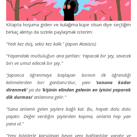
Kitapta hoşuma giden ve kulağıma küpe olsun diye seçtiğim
birkaç alıntıyı da sizinle paylaşmak isterim:
“Yedi kez düş, sekiz kez kalk.” (Japon Atasözü)
“Yaşamdaki mutluluğun ana şartları: Yapacak bir şey, sevecek
biri ve umut edecek bir şey.”
“Japonca öğrenmeye başlayan birinin ilk öğrendiği
kelimelerden biri ganbaru’dur, yani
‘sonuna kadar
direnmek’
ya da
‘kişinin elinden gelenin en iyisini yaparak
dik durması’
anlamına gelir.”
“Sana anlamlı gelen şeylere bağlı kal. Bu, hayatı dolu dolu
yaşatır. Değer verdiğin şeylerden kopma, onlarla hep yan
yana ol.”
“Yeni bilgilerle karşılaşan beyin yeni bağlantılar yaratır ve