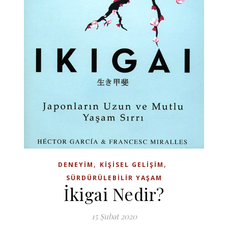
,
,
DENEYIM
KIŞISEL GELIŞIM
SÜRDÜRÜLEBILIR YAŞAM
İkigai Nedir?
15 Şubat 2020