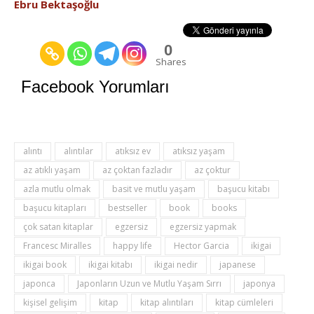
Ebru Bektaşoğlu
0
Shares
Facebook Yorumları
alıntı
alıntılar
atıksız ev
atıksız yaşam
az atıklı yaşam
az çoktan fazladır
az çoktur
azla mutlu olmak
basit ve mutlu yaşam
başucu kitabı
başucu kitapları
bestseller
book
books
çok satan kitaplar
egzersiz
egzersiz yapmak
Francesc Miralles
happy life
Hector Garcia
ikigai
ikigai book
ikigai kitabı
ikigai nedir
japanese
japonca
Japonların Uzun ve Mutlu Yaşam Sırrı
japonya
kişisel gelişim
kitap
kitap alıntıları
kitap cümleleri