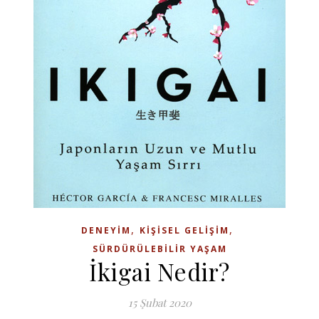
,
,
DENEYIM
KIŞISEL GELIŞIM
SÜRDÜRÜLEBILIR YAŞAM
İkigai Nedir?
15 Şubat 2020