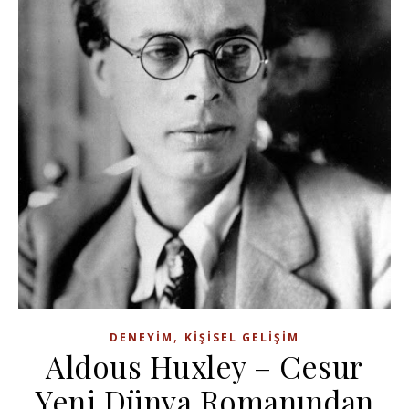
,
DENEYIM
KIŞISEL GELIŞIM
Aldous Huxley – Cesur
Yeni Dünya Romanından