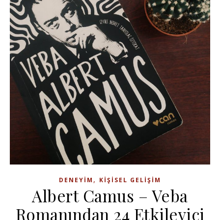
,
DENEYIM
KIŞISEL GELIŞIM
Albert Camus – Veba
Romanından 24 Etkileyici