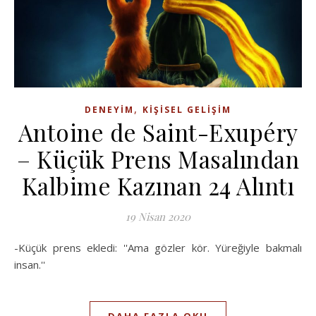
,
DENEYIM
KIŞISEL GELIŞIM
Antoine de Saint-Exupéry
– Küçük Prens Masalından
Kalbime Kazınan 24 Alıntı
19 Nisan 2020
-Küçük prens ekledi: ''Ama gözler kör. Yüreğiyle bakmalı
insan.''
DAHA FAZLA OKU