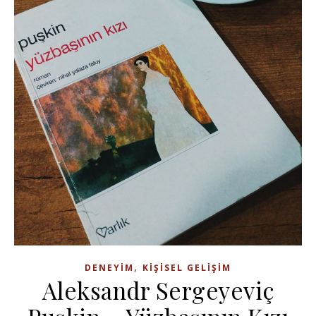
,
DENEYIM
KIŞISEL GELIŞIM
Aleksandr Sergeyeviç