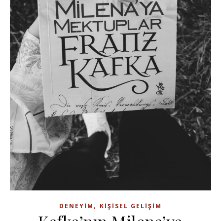
,
DENEYIM
KIŞISEL GELIŞIM