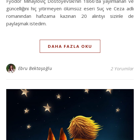
Fyodor Mihayloviç Dostoyevski’nin 1866’da yayımlanan ve
güncelliğini hiç yitirmeyen ölümsüz eseri Suç ve Ceza adlı
romanından hafızama kazınan 20 alıntıyı sizinle de
paylaşmak istedim.
DAHA FAZLA OKU
Ebru Bektaşoğlu
2 Yorumlar