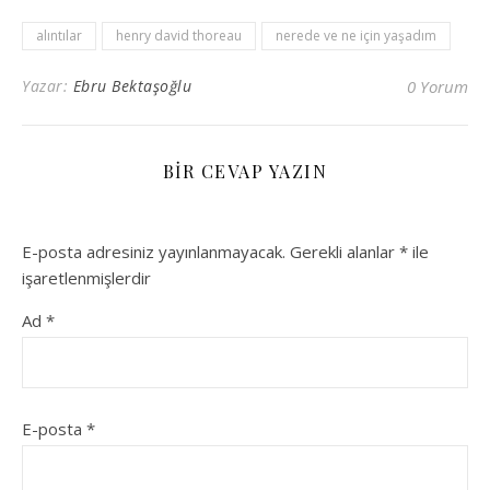
alıntılar
henry david thoreau
nerede ve ne için yaşadım
Yazar:
Ebru Bektaşoğlu
0 Yorum
BIR CEVAP YAZIN
E-posta adresiniz yayınlanmayacak.
Gerekli alanlar
*
ile
işaretlenmişlerdir
Ad
*
E-posta
*