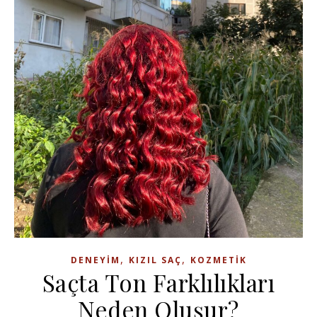
,
,
DENEYIM
KIZIL SAÇ
KOZMETIK
Saçta Ton Farklılıkları
Neden Oluşur?